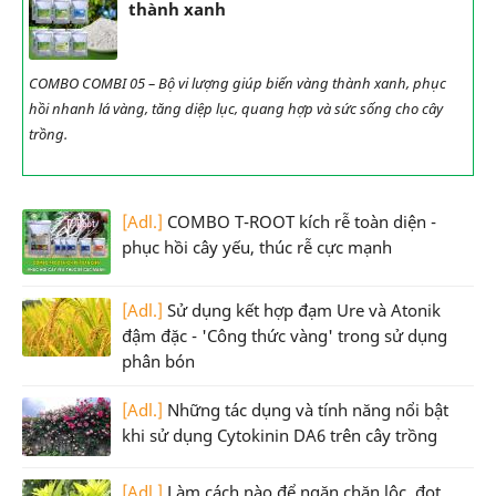
thành xanh
COMBO COMBI 05 – Bộ vi lượng giúp biến vàng thành xanh, phục
hồi nhanh lá vàng, tăng diệp lục, quang hợp và sức sống cho cây
trồng.
[Adl.]
COMBO T-ROOT kích rễ toàn diện -
phục hồi cây yếu, thúc rễ cực mạnh
[Adl.]
Sử dụng kết hợp đạm Ure và Atonik
đậm đặc - 'Công thức vàng' trong sử dụng
phân bón
[Adl.]
Những tác dụng và tính năng nổi bật
khi sử dụng Cytokinin DA6 trên cây trồng
[Adl.]
Làm cách nào để ngăn chặn lộc, đọt