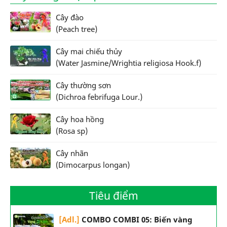
Cây đào
(Peach tree)
Cây mai chiếu thủy
(Water Jasmine/Wrightia religiosa Hook.f)
Cây thường sơn
(Dichroa febrifuga Lour.)
Cây hoa hồng
(Rosa sp)
Cây nhãn
(Dimocarpus longan)
Tiêu điểm
[Adl.]
COMBO COMBI 05: Biến vàng