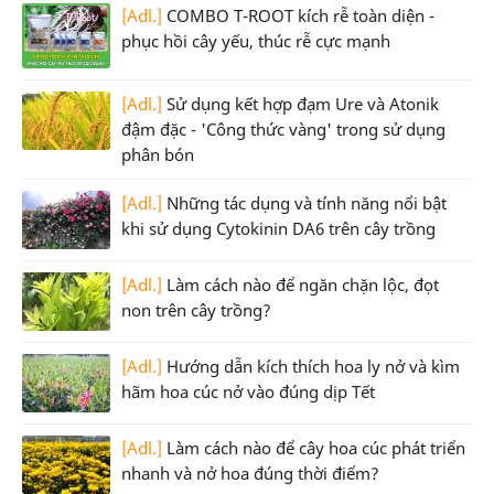
[Adl.]
COMBO T-ROOT kích rễ toàn diện -
phục hồi cây yếu, thúc rễ cực mạnh
[Adl.]
Sử dụng kết hợp đạm Ure và Atonik
đậm đặc - 'Công thức vàng' trong sử dụng
phân bón
[Adl.]
Những tác dụng và tính năng nổi bật
khi sử dụng Cytokinin DA6 trên cây trồng
[Adl.]
Làm cách nào để ngăn chặn lộc, đọt
non trên cây trồng?
[Adl.]
Hướng dẫn kích thích hoa ly nở và kìm
hãm hoa cúc nở vào đúng dịp Tết
[Adl.]
Làm cách nào để cây hoa cúc phát triển
nhanh và nở hoa đúng thời điểm?