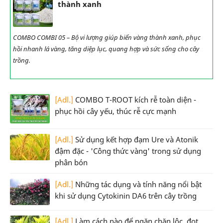
thành xanh
COMBO COMBI 05 – Bộ vi lượng giúp biến vàng thành xanh, phục
hồi nhanh lá vàng, tăng diệp lục, quang hợp và sức sống cho cây
trồng.
[Adl.]
COMBO T-ROOT kích rễ toàn diện -
phục hồi cây yếu, thúc rễ cực mạnh
[Adl.]
Sử dụng kết hợp đạm Ure và Atonik
đậm đặc - 'Công thức vàng' trong sử dụng
phân bón
[Adl.]
Những tác dụng và tính năng nổi bật
khi sử dụng Cytokinin DA6 trên cây trồng
[Adl.]
Làm cách nào để ngăn chặn lộc, đọt