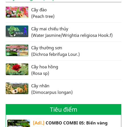
Cây đào
(Peach tree)
Cây mai chiếu thủy
(Water Jasmine/Wrightia religiosa Hook.f)
Cây thường sơn
(Dichroa febrifuga Lour.)
Cây hoa hồng
(Rosa sp)
Cây nhãn
(Dimocarpus longan)
Tiêu điểm
[Adl.]
COMBO COMBI 05: Biến vàng