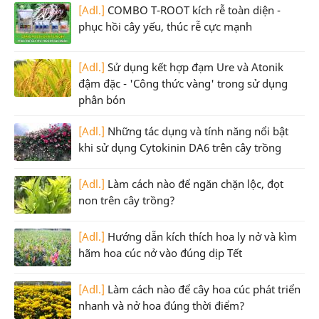
[Adl.]
COMBO T-ROOT kích rễ toàn diện -
phục hồi cây yếu, thúc rễ cực mạnh
[Adl.]
Sử dụng kết hợp đạm Ure và Atonik
đậm đặc - 'Công thức vàng' trong sử dụng
phân bón
[Adl.]
Những tác dụng và tính năng nổi bật
khi sử dụng Cytokinin DA6 trên cây trồng
[Adl.]
Làm cách nào để ngăn chặn lộc, đọt
non trên cây trồng?
[Adl.]
Hướng dẫn kích thích hoa ly nở và kìm
hãm hoa cúc nở vào đúng dịp Tết
[Adl.]
Làm cách nào để cây hoa cúc phát triển
nhanh và nở hoa đúng thời điểm?