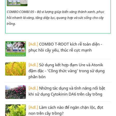
COMBO COMBI 05 – Bộ vi lượng giúp biến vàng thành xanh, phục
hồi nhanh lá vàng, tăng diệp lục, quang hợp và sức sống cho cây
trồng.
[Adl.]
COMBO T-ROOT kích rễ toàn diện -
phục hồi cây yếu, thúc rễ cực mạnh
[Adl.]
Sử dụng kết hợp đạm Ure và Atonik
đậm đặc - 'Công thức vàng' trong sử dụng
phân bón
[Adl.]
Những tác dụng và tính năng nổi bật
khi sử dụng Cytokinin DA6 trên cây trồng
[Adl.]
Làm cách nào để ngăn chặn lộc, đọt
non trên cây trồng?