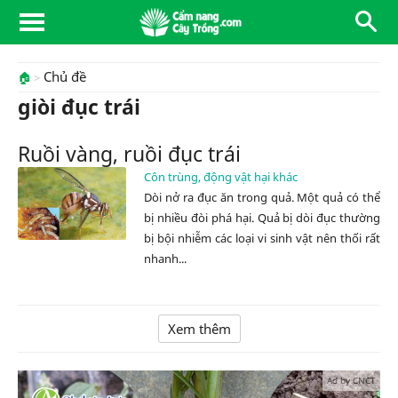
Chủ đề
🏠
giòi đục trái
Ruồi vàng, ruồi đục trái
Côn trùng, động vật hại khác
Dòi nở ra đục ăn trong quả. Một quả có thể
bị nhiều đòi phá hại. Quả bị dòi đục thường
bị bội nhiễm các loại vi sinh vật nên thối rất
nhanh...
Xem thêm
Ad by CNCT