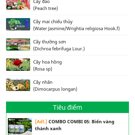
Cây đào
(Peach tree)
Cây mai chiếu thủy
(Water Jasmine/Wrightia religiosa Hook.f)
Cây thường sơn
(Dichroa febrifuga Lour.)
Cây hoa hồng
(Rosa sp)
Cây nhãn
(Dimocarpus longan)
Tiêu điểm
[Adl.]
COMBO COMBI 05: Biến vàng
thành xanh