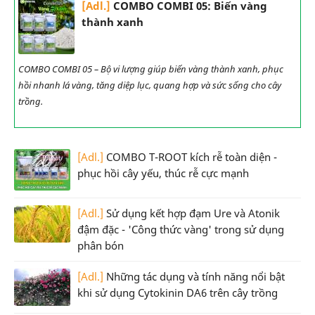
[Adl.]
COMBO COMBI 05: Biến vàng
thành xanh
COMBO COMBI 05 – Bộ vi lượng giúp biến vàng thành xanh, phục
hồi nhanh lá vàng, tăng diệp lục, quang hợp và sức sống cho cây
trồng.
[Adl.]
COMBO T-ROOT kích rễ toàn diện -
phục hồi cây yếu, thúc rễ cực mạnh
[Adl.]
Sử dụng kết hợp đạm Ure và Atonik
đậm đặc - 'Công thức vàng' trong sử dụng
phân bón
[Adl.]
Những tác dụng và tính năng nổi bật
khi sử dụng Cytokinin DA6 trên cây trồng