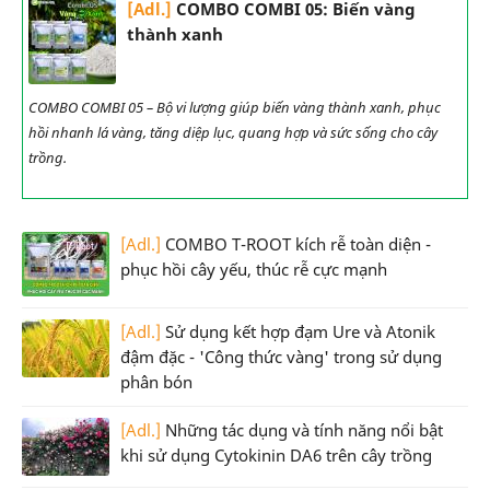
[Adl.]
COMBO COMBI 05: Biến vàng
thành xanh
COMBO COMBI 05 – Bộ vi lượng giúp biến vàng thành xanh, phục
hồi nhanh lá vàng, tăng diệp lục, quang hợp và sức sống cho cây
trồng.
[Adl.]
COMBO T-ROOT kích rễ toàn diện -
phục hồi cây yếu, thúc rễ cực mạnh
[Adl.]
Sử dụng kết hợp đạm Ure và Atonik
đậm đặc - 'Công thức vàng' trong sử dụng
phân bón
[Adl.]
Những tác dụng và tính năng nổi bật
khi sử dụng Cytokinin DA6 trên cây trồng