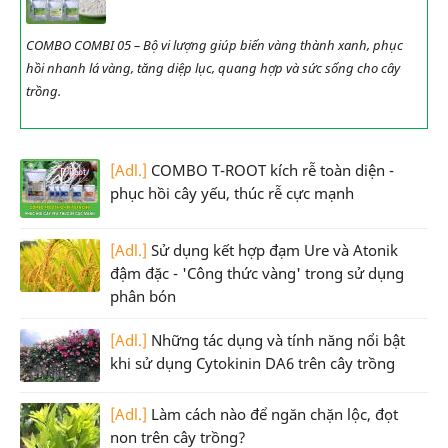
COMBO COMBI 05 – Bộ vi lượng giúp biến vàng thành xanh, phục
hồi nhanh lá vàng, tăng diệp lục, quang hợp và sức sống cho cây
trồng.
[Adl.]
COMBO T-ROOT kích rễ toàn diện -
phục hồi cây yếu, thúc rễ cực mạnh
[Adl.]
Sử dụng kết hợp đạm Ure và Atonik
đậm đặc - 'Công thức vàng' trong sử dụng
phân bón
[Adl.]
Những tác dụng và tính năng nổi bật
khi sử dụng Cytokinin DA6 trên cây trồng
[Adl.]
Làm cách nào để ngăn chặn lộc, đọt
non trên cây trồng?