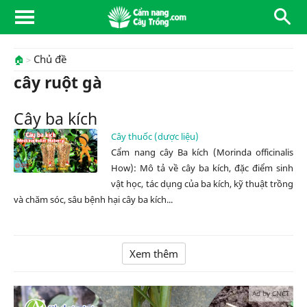
Chủ đề
🏠
cây ruột gà
Cây ba kích
Cây thuốc (dược liệu)
Cẩm nang cây Ba kích (Morinda officinalis
How): Mô tả về cây ba kích, đặc điểm sinh
vật học, tác dụng của ba kích, kỹ thuật trồng
và chăm sóc, sâu bệnh hại cây ba kích...
Xem thêm
Ad by CNCT