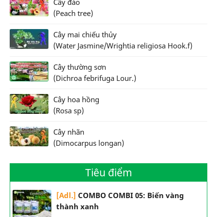
Cây đào
(Peach tree)
Cây mai chiếu thủy
(Water Jasmine/Wrightia religiosa Hook.f)
Cây thường sơn
(Dichroa febrifuga Lour.)
Cây hoa hồng
(Rosa sp)
Cây nhãn
(Dimocarpus longan)
Tiêu điểm
[Adl.]
COMBO COMBI 05: Biến vàng
thành xanh