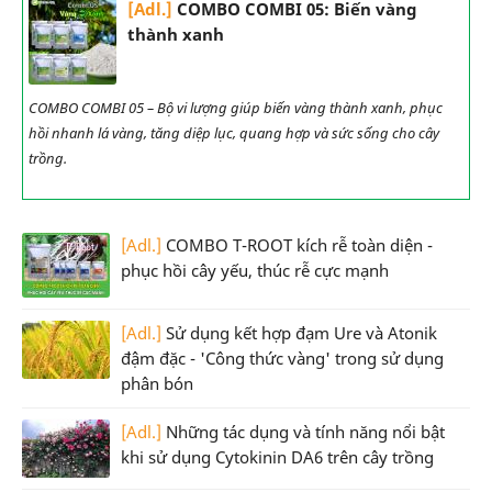
[Adl.]
COMBO COMBI 05: Biến vàng
thành xanh
COMBO COMBI 05 – Bộ vi lượng giúp biến vàng thành xanh, phục
hồi nhanh lá vàng, tăng diệp lục, quang hợp và sức sống cho cây
trồng.
[Adl.]
COMBO T-ROOT kích rễ toàn diện -
phục hồi cây yếu, thúc rễ cực mạnh
[Adl.]
Sử dụng kết hợp đạm Ure và Atonik
đậm đặc - 'Công thức vàng' trong sử dụng
phân bón
[Adl.]
Những tác dụng và tính năng nổi bật
khi sử dụng Cytokinin DA6 trên cây trồng