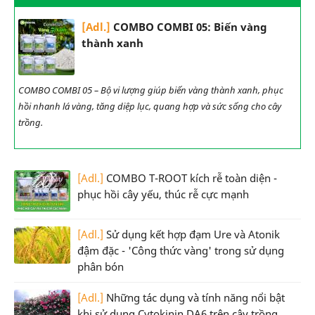
[Adl.]
COMBO COMBI 05: Biến vàng
thành xanh
COMBO COMBI 05 – Bộ vi lượng giúp biến vàng thành xanh, phục
hồi nhanh lá vàng, tăng diệp lục, quang hợp và sức sống cho cây
trồng.
[Adl.]
COMBO T-ROOT kích rễ toàn diện -
phục hồi cây yếu, thúc rễ cực mạnh
[Adl.]
Sử dụng kết hợp đạm Ure và Atonik
đậm đặc - 'Công thức vàng' trong sử dụng
phân bón
[Adl.]
Những tác dụng và tính năng nổi bật
khi sử dụng Cytokinin DA6 trên cây trồng