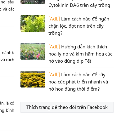
ung, sâu
Cytokinin DA6 trên cây trồng
c và các
[Adl.]
Làm cách nào để ngăn
chặn lộc, đọt non trên cây
trồng?
[Adl.]
Hướng dẫn kích thích
u nành):
hoa ly nở và kìm hãm hoa cúc
 và cách
nở vào đúng dịp Tết
[Adl.]
Làm cách nào để cây
hoa cúc phát triển nhanh và
nở hoa đúng thời điểm?
n, lá có
Thích trang để theo dõi trên Facebook
ông bình