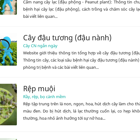
Cẩm nang cây lạc (đậu phộng - Peanut plant): Thông tin ch
bệnh hại cây lạc (đậu phộng), cách trồng và chăm sóc cây lạ
bài viết liên quan...
Cây đậu tương (đậu nành)
Cây CN ngắn ngày
Website giới thiệu thông tin tổng hợp về cây đậu tương (đậ
Thông tin cây, các loại sâu bệnh hại cây đậu tương (đậu nành)
phòng trị bệnh và các bài viết liên quan...
Rệp muội
Rầy, rệp, bọ cánh mềm
Rệp tập trung trên lá non, ngọn, hoa, hút dịch cây làm cho thâ
màu đen. Do bị hút dịch, lá lạc thường cuốn lại, co hẹp kh
thường, hoa nhỏ ảnh hưởng tới sự nở hoa...