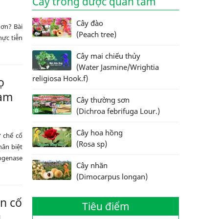
Cây trồng được quan tâm
Cây đào
hơn? Bài
(Peach tree)
hực tiễn
Cây mai chiếu thủy
(Water Jasmine/Wrightia
religiosa Hook.f)
ọ
Làm
Cây thường sơn
(Dichroa febrifuga Lour.)
Cây hoa hồng
ơ chế cố
(Rosa sp)
hân biệt
rogenase
Cây nhãn
(Dimocarpus longan)
n cố
Tiêu điểm
g