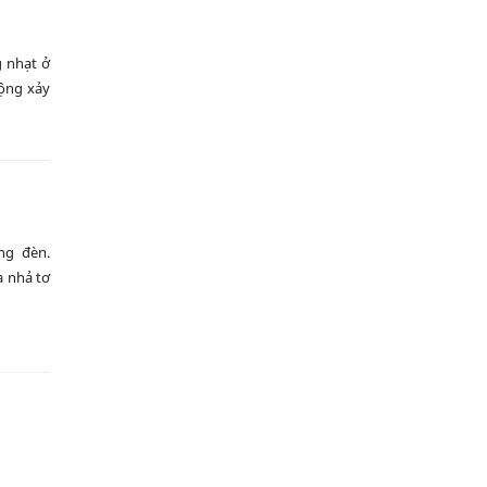
g nhạt ở
hộng xảy
ng đèn.
a nhả tơ