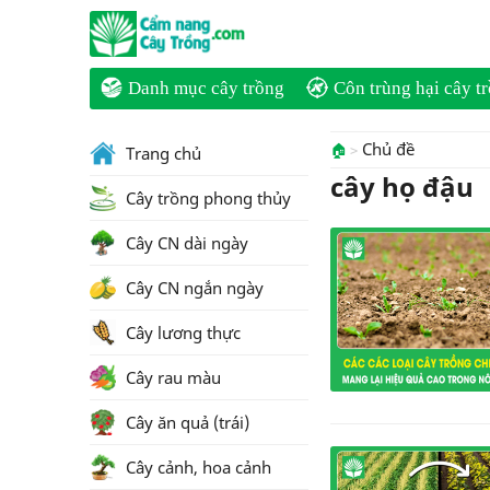
Danh mục cây trồng
Côn trùng hại cây t
Chủ đề
🏠
Trang chủ
cây họ đậu
Cây trồng phong thủy
Cây CN dài ngày
Cây CN ngắn ngày
Cây lương thực
Cây rau màu
Cây ăn quả (trái)
Cây cảnh, hoa cảnh