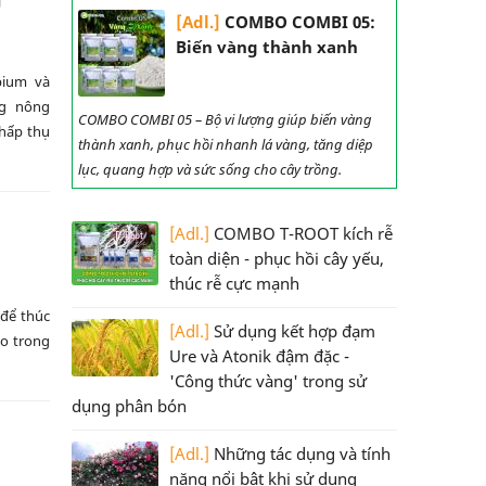
[Adl.]
COMBO COMBI 05:
Biến vàng thành xanh
bium và
ng nông
COMBO COMBI 05 – Bộ vi lượng giúp biến vàng
 hấp thụ
thành xanh, phục hồi nhanh lá vàng, tăng diệp
lục, quang hợp và sức sống cho cây trồng.
[Adl.]
COMBO T-ROOT kích rễ
toàn diện - phục hồi cây yếu,
thúc rễ cực mạnh
 để thúc
[Adl.]
Sử dụng kết hợp đạm
ho trong
Ure và Atonik đậm đặc -
'Công thức vàng' trong sử
dụng phân bón
[Adl.]
Những tác dụng và tính
năng nổi bật khi sử dụng