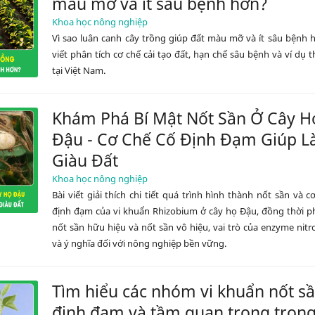
màu mỡ và ít sâu bệnh hơn?
Khoa học nông nghiệp
Vì sao luân canh cây trồng giúp đất màu mỡ và ít sâu bệnh 
viết phân tích cơ chế cải tạo đất, hạn chế sâu bệnh và ví dụ t
tại Việt Nam.
Khám Phá Bí Mật Nốt Sần Ở Cây H
Đậu - Cơ Chế Cố Định Đạm Giúp 
Giàu Đất
Khoa học nông nghiệp
Bài viết giải thích chi tiết quá trình hình thành nốt sần và c
định đạm của vi khuẩn Rhizobium ở cây họ Đậu, đồng thời p
nốt sần hữu hiệu và nốt sần vô hiệu, vai trò của enzyme nit
và ý nghĩa đối với nông nghiệp bền vững.
Tìm hiểu các nhóm vi khuẩn nốt sầ
định đạm và tầm quan trọng tron