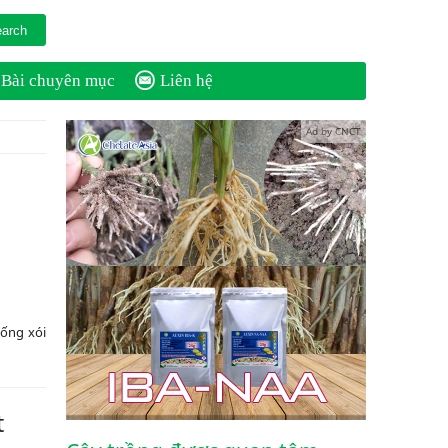
Bài chuyên mục
Liên hệ
Ad by CNCT
hống xói
t