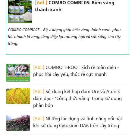
[Adl.]
COMBO COMBI 05: Biến vàng
thành xanh
COMBO COMBI 05 – Bộ vi lượng giúp biến vàng thành xanh, phục
hồi nhanh lá vàng, tăng diệp lục, quang hợp và sức sống cho cây
trồng.
[Adl.]
COMBO T-ROOT kích rễ toàn diện -
phục hồi cây yếu, thúc rễ cực mạnh
[Adl.]
Sử dụng kết hợp đạm Ure và Atonik
đậm đặc - 'Công thức vàng' trong sử dụng
phân bón
[Adl.]
Những tác dụng và tính năng nổi bật
khi sử dụng Cytokinin DA6 trên cây trồng