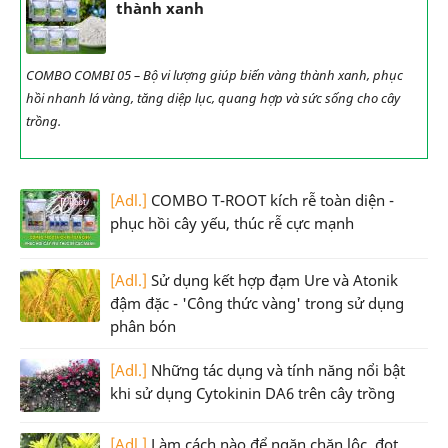
thành xanh
COMBO COMBI 05 – Bộ vi lượng giúp biến vàng thành xanh, phục
hồi nhanh lá vàng, tăng diệp lục, quang hợp và sức sống cho cây
trồng.
[Adl.]
COMBO T-ROOT kích rễ toàn diện -
phục hồi cây yếu, thúc rễ cực mạnh
[Adl.]
Sử dụng kết hợp đạm Ure và Atonik
đậm đặc - 'Công thức vàng' trong sử dụng
phân bón
[Adl.]
Những tác dụng và tính năng nổi bật
khi sử dụng Cytokinin DA6 trên cây trồng
[Adl.]
Làm cách nào để ngăn chặn lộc, đọt