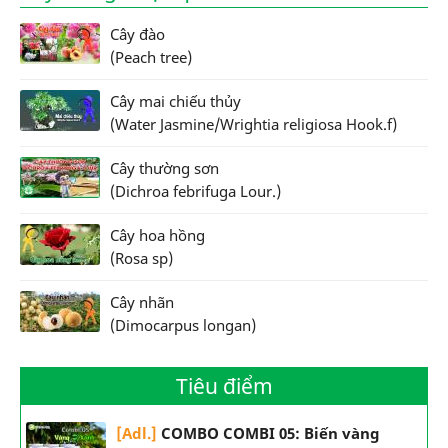
Cây đào
(Peach tree)
Cây mai chiếu thủy
(Water Jasmine/Wrightia religiosa Hook.f)
Cây thường sơn
(Dichroa febrifuga Lour.)
Cây hoa hồng
(Rosa sp)
Cây nhãn
(Dimocarpus longan)
Tiêu điểm
[Adl.]
COMBO COMBI 05: Biến vàng