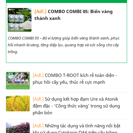
[Adl.]
COMBO COMBI 05: Biến vàng
thành xanh
COMBO COMBI 05 – Bộ vi lượng giúp biến vàng thành xanh, phục
hồi nhanh lá vàng, tăng diệp lục, quang hợp và sức sống cho cây
trồng.
[Adl.]
COMBO T-ROOT kích rễ toàn diện -
phục hồi cây yếu, thúc rễ cực mạnh
[Adl.]
Sử dụng kết hợp đạm Ure và Atonik
đậm đặc - 'Công thức vàng' trong sử dụng
phân bón
[Adl.]
Những tác dụng và tính năng nổi bật
khi sử dụng Cytokinin DA6 trên cây trồng