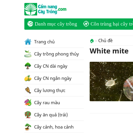
Danh mục cây trồng
Côn trùng hại cây t
Chủ đề
🏠
Trang chủ
White mite
Cây trồng phong thủy
Cây CN dài ngày
Cây CN ngắn ngày
Cây lương thực
Cây rau màu
Cây ăn quả (trái)
Cây cảnh, hoa cảnh