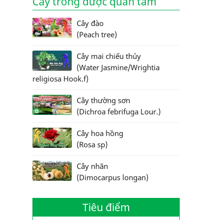
Cây trồng được quan tâm
Cây đào
(Peach tree)
Cây mai chiếu thủy
(Water Jasmine/Wrightia
religiosa Hook.f)
Cây thường sơn
(Dichroa febrifuga Lour.)
Cây hoa hồng
(Rosa sp)
Cây nhãn
(Dimocarpus longan)
Tiêu điểm