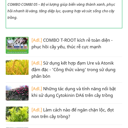
COMBO COMBI 05 – Bộ vi lượng giúp biến vàng thành xanh, phục
hồi nhanh lá vàng, tăng diệp lục, quang hợp và sức sống cho cây
trồng.
[Adl.]
COMBO T-ROOT kích rễ toàn diện -
phục hồi cây yếu, thúc rễ cực mạnh
[Adl.]
Sử dụng kết hợp đạm Ure và Atonik
đậm đặc - 'Công thức vàng' trong sử dụng
phân bón
[Adl.]
Những tác dụng và tính năng nổi bật
khi sử dụng Cytokinin DA6 trên cây trồng
[Adl.]
Làm cách nào để ngăn chặn lộc, đọt
non trên cây trồng?