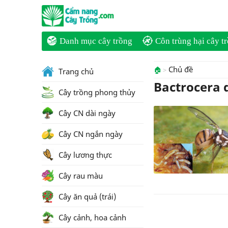
Danh mục cây trồng
Côn trùng hại cây t
Chủ đề
🏠
Trang chủ
Bactrocera d
Cây trồng phong thủy
Cây CN dài ngày
Cây CN ngắn ngày
Cây lương thực
Cây rau màu
Cây ăn quả (trái)
Cây cảnh, hoa cảnh