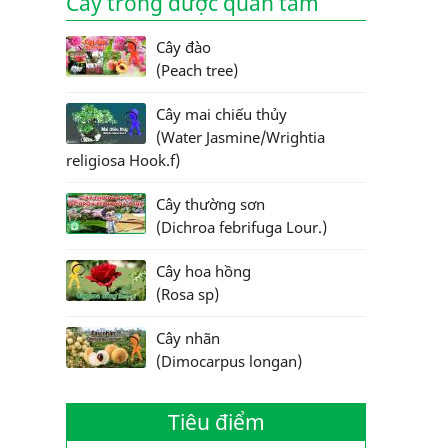
Cây trồng được quan tâm
Cây đào
(Peach tree)
Cây mai chiếu thủy
(Water Jasmine/Wrightia
religiosa Hook.f)
Cây thường sơn
(Dichroa febrifuga Lour.)
Cây hoa hồng
(Rosa sp)
Cây nhãn
(Dimocarpus longan)
Tiêu điểm