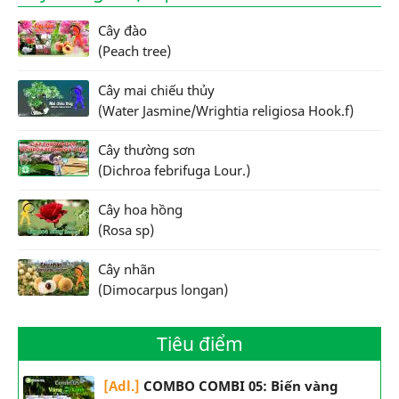
Cây đào
(Peach tree)
Cây mai chiếu thủy
(Water Jasmine/Wrightia religiosa Hook.f)
Cây thường sơn
(Dichroa febrifuga Lour.)
Cây hoa hồng
(Rosa sp)
Cây nhãn
(Dimocarpus longan)
Tiêu điểm
[Adl.]
COMBO COMBI 05: Biến vàng