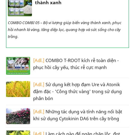
thành xanh
COMBO COMBI 05 – Bộ vi lượng giúp biến vàng thành xanh, phục
hồi nhanh lá vàng, tăng diệp lục, quang hợp và sức sống cho cây
trồng.
[Adl.]
COMBO T-ROOT kích rễ toàn diện -
phục hồi cây yếu, thúc rễ cực mạnh
[Adl.]
Sử dụng kết hợp đạm Ure và Atonik
đậm đặc - 'Công thức vàng' trong sử dụng
phân bón
[Adl.]
Những tác dụng và tính năng nổi bật
khi sử dụng Cytokinin DA6 trên cây trồng
[Adl.]
Làm cách nào để ngăn chặn lộc, đọt