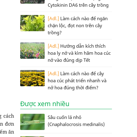
Cytokinin DA6 trên cây trồng
[Adl.]
Làm cách nào để ngăn
chặn lộc, đọt non trên cây
trồng?
[Adl.]
Hướng dẫn kích thích
hoa ly nở và kìm hãm hoa cúc
nở vào đúng dịp Tết
[Adl.]
Làm cách nào để cây
hoa cúc phát triển nhanh và
nở hoa đúng thời điểm?
Được xem nhiều
g cách
Sâu cuốn lá nhỏ
ản đơn
(Cnaphalocrosis medinalis)
kiếm ăn