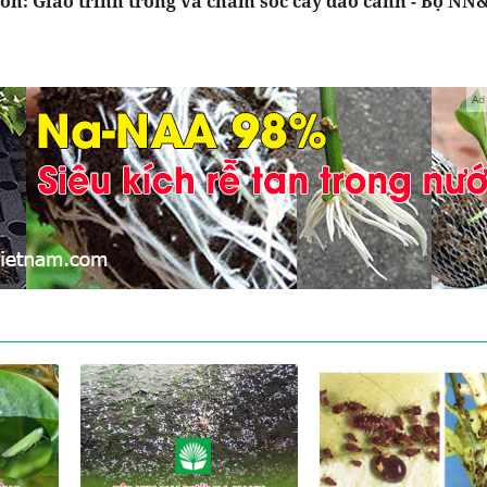
ồn: Giáo trình trồng và chăm sóc cây đào cảnh - Bộ N
Ad