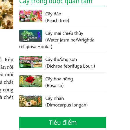
Cây trồng được quan tâm
Cây đào
(Peach tree)
Cây mai chiếu thủy
(Water Jasmine/Wrightia
religiosa Hook.f)
á. Rệp
Cây thường sơn
(Dichroa febrifuga Lour.)
ần rồi
 và môi
Cây hoa hồng
à chất
(Rosa sp)
g cộng
à chết
Cây nhãn
(Dimocarpus longan)
Tiêu điểm