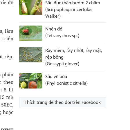
Tốc độ
Sâu đục thân bướm 2 chấm
(Scirpophaga incertulas
Walker)
Nhện đỏ
n, làm
(Tetranychus sp.)
 triển
Rầy mềm, rầy nhớt, rầy mật,
t rệp,
rệp bông
(Gossypii glover)
ộ phận
Sâu vẽ bùa
c theo
(Phyllocnistic citrella)
 8 lít
15 ml/
Thích trang để theo dõi trên Facebook
 50EC,
; hoặc