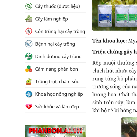
Cây thuốc (dược liệu)
Cây lâm nghiệp
Côn trùng hại cây trồng
Tên khoa học:
Myz
Bệnh hại cây trồng
Triệu chứng gây h
Dinh dưỡng cây trồng
Rệp muội thường s
Cẩm nang phân bón
chích hút nhựa cây
rụng từng bộ phận: 
Trồng trọt, chăm sóc
trường sống của n
Khoa học nông nghiệp
lượng hoa. Chất th
sinh trên cây; làm
Sức khỏe và làm đẹp
khi bộ rễ bị hỏng n
Ad by CNCT