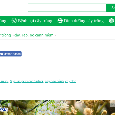
rồng
Bệnh hại cây trồng
Dinh dưỡng cây trồng
y trồng
Rầy, rệp, bọ cánh mềm
 ☎ 0336.180068
 muội
,
Myzuss persicae Sulzer
,
cây đào cảnh
,
cây đào
Ad