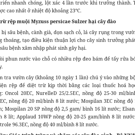
riển nhanh chóng, lột xác 4 lần trước khi trưởng thành. 
ợc cao nhất ở nhiệt độ khoảng 23°C.
rừ rệp muội Myzuss persicae Sulzer hại cây đào
bị sâu bệnh, cành già, dọn sạch cỏ, lá cây rụng trong vườ
 thoáng, tạo điều kiện thuận lợi cho cây sinh trưởng phát
à sâu bệnh xâm nhập phát sinh gây hại.
òi phun nước vào chỗ có nhiều rệp đeo bám để tẩy rửa bớ
y.
 tra vườn cây (khoảng 10 ngày 1 lần) chú ý vào những b
iện rệp để diệt trừ kịp thời bằng các loại thuốc hoá họ
: Oncol 20EC, NurelleD 25/2.5EC, nồng độ 25-30 ml/bình
EC, nồng độ 20 ml/bình 8 lít nước; Mospilan 3EC nồng độ 
ch; Mospilan 20 SP nồng độ 2,5 gam/ bình 16 lít nước; Elsan
h 8 lít; Applaud 10WP nồng độ 20-25 gam/bình 8 lít nước
role 96.3EC, nồng độ 40 ml/bình 8 lít nước.