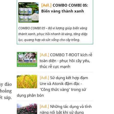
[Adl.]
COMBO COMBI 05:
Biến vàng thành xanh
COMBO COMBI 05 – Bộ vi lượng giúp biến vàng
thành xanh, phục hồi nhanh lá vàng, tăng diệp
lục, quang hợp và sức sống cho cây trồng.
[Adl.]
COMBO T-ROOT kích rễ
toàn diện - phục hồi cây yếu,
thúc rễ cực mạnh
[Adl.]
Sử dụng kết hợp đạm
Ure và Atonik đậm đặc -
ây đào
'Công thức vàng' trong sử
thoảng
dụng phân bón
t sáp.
[Adl.]
Những tác dụng và tính
năng nổi bật khi sử dụng