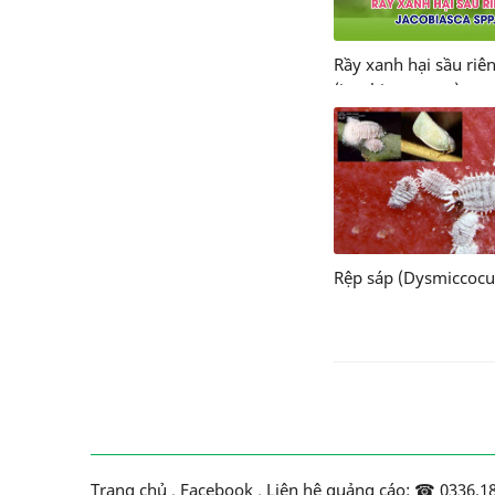
Rầy xanh hại sầu riê
(jacobiasca spp.)
Rệp sáp (Dysmiccocus
Trang chủ
.
Facebook
.
Liên hệ quảng cáo: ☎ 0336.1