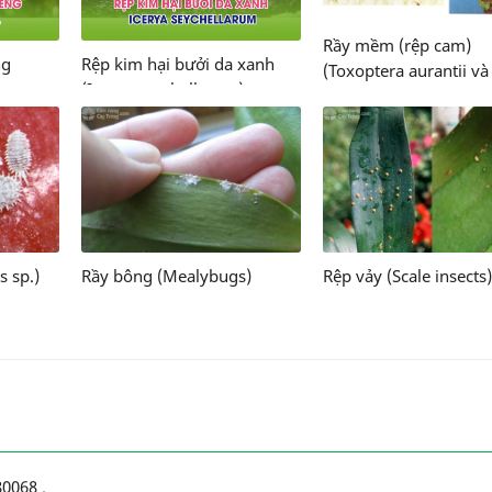
Rầy mềm (rệp cam)
ng
Rệp kim hại bưởi da xanh
(Toxoptera aurantii và
(Icerya seychellarum)
Toxoptera citricidus)
 sp.)
Rầy bông (Mealybugs)
Rệp vảy (Scale insects)
80068
.