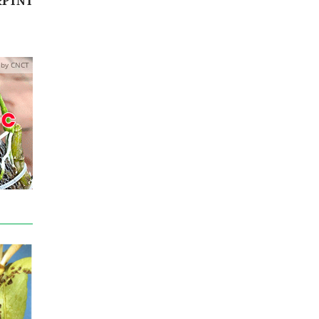
N&PTNT
 by CNCT