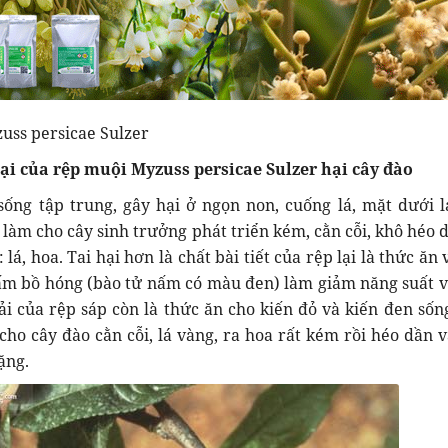
uss persicae Sulzer
ại của rệp muội Myzuss persicae Sulzer hại cây đào
ống tập trung, gây hại ở ngọn non, cuống lá, mặt dưới l
 làm cho cây sinh trưởng phát triển kém, cằn cỗi, khô héo d
lá, hoa. Tai hại hơn là chất bài tiết của rệp lại là thức ăn
ấm bồ hóng (bào tử nấm có màu đen) làm giảm năng suất v
ải của rệp sáp còn là thức ăn cho kiến đỏ và kiến đen sốn
 cho cây đào cằn cỗi, lá vàng, ra hoa rất kém rồi héo dần v
ặng.