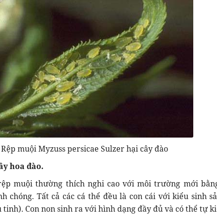
Rệp muội Myzuss persicae Sulzer hại cây đào
cây hoa đào.
 rệp muội thường thích nghi cao với môi trường mới bằn
h chóng. Tất cả các cá thể đều là con cái với kiểu sinh s
 tinh). Con non sinh ra với hình dạng đầy đủ và có thể tự 