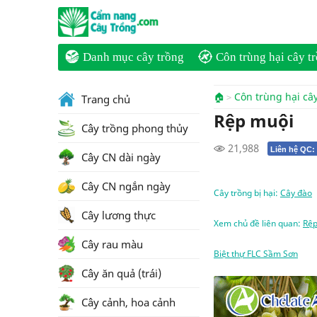
Danh mục cây trồng
Côn trùng hại cây t
🏠
Côn trùng hại câ
Trang chủ
Rệp muội
Cây trồng phong thủy
21,988
Liên hệ QC:
Cây CN dài ngày
Cây CN ngắn ngày
Cây trồng bị hại:
Cây đào
Cây lương thực
Xem chủ đề liên quan:
Rệp
Cây rau màu
Biệt thự FLC Sầm Sơn
Cây ăn quả (trái)
Cây cảnh, hoa cảnh