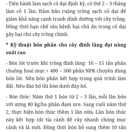
- Tiến hành làm sạch cỏ dại định kỳ, có thể 2 – 3 tháng
làm cỏ 1 lần. Đảm bảo ruộng trồng sạch cỏ dại để
giảm khả năng cạnh tranh dinh dưỡng với cây trồng.
Đồng thời hạn chế sâu bệnh hại chú ẩn trong cỏ dại
gây hại cho cây trồng chính.
* Kỹ thuật bón phân cho cây đinh lăng đạt năng
suất cao
- Bón lót trước khi trồng đinh lăng: 10 – 15 tấn phân
chuồng hoai mục + 400 – 500 phân NPK chuyên dùng
bón lót. Nên bón phân kết hợp trong quá trình làm
đất. Nếu đào hố thì bón dưới đáy hố.
- Bón thúc: Năm thứ 1 bón từ 2 – 3 lần, mỗi lần bón
với ượng 80 kg/ha phân đạm ure. Sang cuối năm thứ
2, thực hiện bón thúc thêm 1 lần nữa. Lần bón thúc
này kết hợp cắt tỉa cành để cây nhanh chóng mọc
cành và lá mới. Đồng thời bón bổ sung thêm 10 tấn