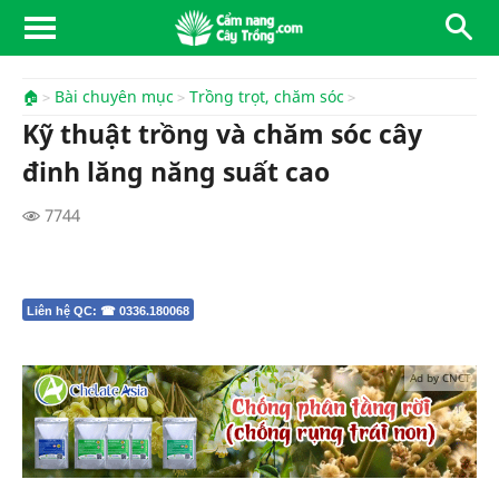
🏠
Bài chuyên mục
Trồng trọt, chăm sóc
Kỹ thuật trồng và chăm sóc cây
đinh lăng năng suất cao
7744
Liên hệ QC: ☎ 0336.180068
Ad by CNCT