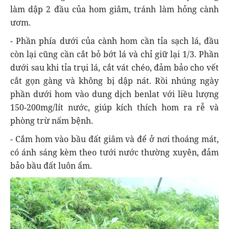
làm dập 2 đầu của hom giâm, tránh làm hỏng cành
ươm.
- Phần phía dưới của cành hom cần tỉa sạch lá, đầu
còn lại cũng cần cắt bỏ bớt lá và chỉ giữ lại 1/3. Phần
dưới sau khi tỉa trụi lá, cắt vát chéo, đảm bảo cho vết
cắt gọn gàng và không bị dập nát. Rồi nhúng ngày
phần dưới hom vào dung dịch benlat với liều lượng
150-200mg/lít nước, giúp kích thích hom ra rễ và
phòng trừ nấm bệnh.
- Cắm hom vào bầu đất giâm và để ở nơi thoáng mát,
có ánh sáng kèm theo tưới nước thường xuyên, đảm
bảo bầu đất luôn ẩm.