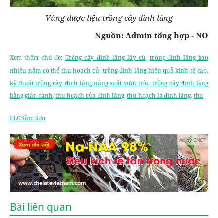
Vùng dược liệu trồng cây đinh lăng
Nguồn: Admin tổng hợp - NO
Xem thêm chủ đề:
Trồng cây đinh lăng lấy củ
,
trồng đinh lăng bao
nhiêu năm có thể thu hoạch củ
,
trồng đinh lăng hiệu quả kinh tế cao
,
kỹ thuật trồng cây đinh lăng năng suất vượt trội
,
trồng cây đinh lăng
bằng giân cành
,
thu hoạch của đinh lăng
,
thu hoạch lá đinh lăng
,
thu
FLC Sầm Sơn
Ad by CNCT
Bài liên quan