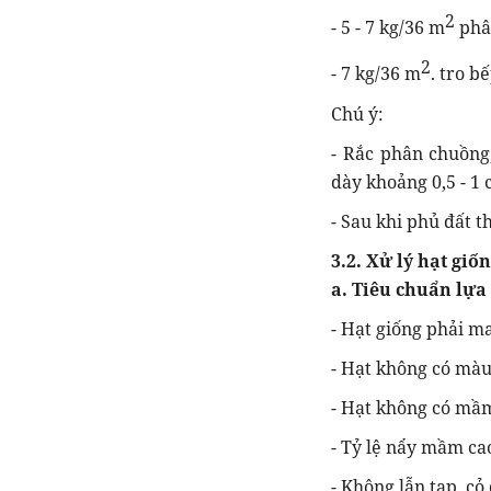
2
- 5 - 7 kg/36 m
phân
2
- 7 kg/36 m
. tro b
Chú ý:
- Rắc phân chuồng
dày khoảng 0,5 - 1 
- Sau khi phủ đất t
3.2. Xử lý hạt giố
a. Tiêu chuẩn lự
- Hạt giống phải m
- Hạt không có màu
- Hạt không có mầ
- Tỷ lệ nẩy mầm ca
- Không lẫn tạp, cỏ