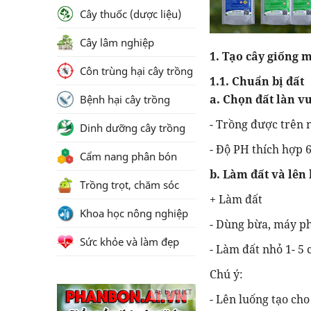
Cây thuốc (dược liệu)
Cây lâm nghiệp
1. Tạo cây giống 
Côn trùng hại cây trồng
1.1. Chuẩn bị đất
a. Chọn đất làn 
Bệnh hại cây trồng
- Trồng được trên n
Dinh dưỡng cây trồng
- Độ PH thích hợp 6 
Cẩm nang phân bón
b. Làm đất và lên
Trồng trọt, chăm sóc
+ Làm đất
Khoa học nông nghiệp
- Dùng bừa, máy pha
Sức khỏe và làm đẹp
- Làm đất nhỏ 1- 5
Chú ý:
Ad by CNCT
- Lên luống tạo cho