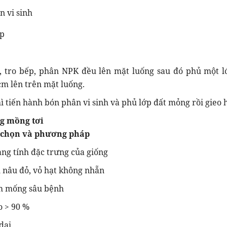
 vi sinh
ếp
, tro bếp, phân NPK đều lên mặt luống sau đó phủ một l
cm lên trên mặt luống.
hì tiến hành bón phân vi sinh và phủ lớp đất mỏng rồi gieo 
ng mồng tơi
a chọn và phương pháp
ang tính đặc trưng của giống
 nâu đỏ, vỏ hạt không nhẵn
m mống sâu bệnh
o > 90 %
 dại