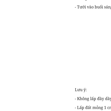
- Tưới vào buổi sá
Lưu ý:
- Không lấp đầy dầ
- Lấp đất mỏng 1 c