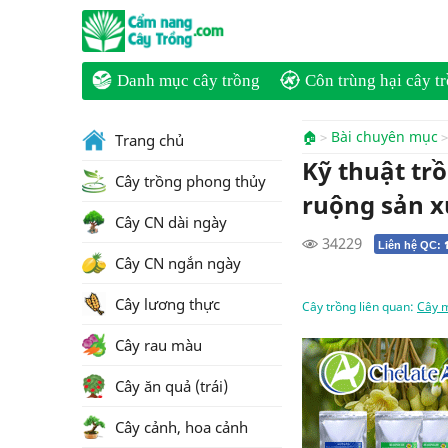
Danh mục cây trồng
Côn trùng hại cây t
🏠
Bài chuyên mục
Trang chủ
Kỹ thuật trồ
Cây trồng phong thủy
ruộng sản x
Cây CN dài ngày
34229
Liên hệ QC:
Cây CN ngắn ngày
Cây lương thực
Cây trồng liên quan:
Cây m
Cây rau màu
Cây ăn quả (trái)
Cây cảnh, hoa cảnh