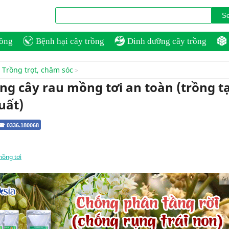
rồng
Bệnh hại cây trồng
Dinh dưỡng cây trồng
Trồng trọt, chăm sóc
ng cây rau mồng tơi an toàn (trồng tạ
uất)
 ☎ 0336.180068
ồng tơi
Ad