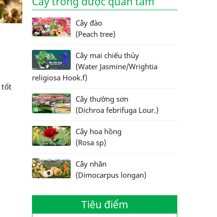
Cây trồng được quan tâm
Cây đào
(Peach tree)
Cây mai chiếu thủy
(Water Jasmine/Wrightia
religiosa Hook.f)
 tốt
Cây thường sơn
(Dichroa febrifuga Lour.)
Cây hoa hồng
(Rosa sp)
Cây nhãn
(Dimocarpus longan)
Tiêu điểm