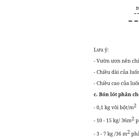
Lưu ý:
- Vườn ươn nên chi
- Chiều dài của lu
- Chiều cao của lu
c. Bón lót phân c
2
- 0,1 kg vôi bột/m
2
- 10 - 15 kg/ 36m
p
2
- 3 - 7 kg /36 m
ph