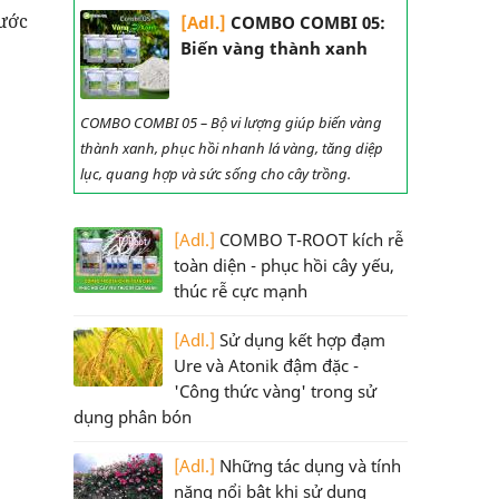
nước
[Adl.]
COMBO COMBI 05:
Biến vàng thành xanh
COMBO COMBI 05 – Bộ vi lượng giúp biến vàng
thành xanh, phục hồi nhanh lá vàng, tăng diệp
lục, quang hợp và sức sống cho cây trồng.
[Adl.]
COMBO T-ROOT kích rễ
toàn diện - phục hồi cây yếu,
thúc rễ cực mạnh
[Adl.]
Sử dụng kết hợp đạm
Ure và Atonik đậm đặc -
'Công thức vàng' trong sử
dụng phân bón
[Adl.]
Những tác dụng và tính
năng nổi bật khi sử dụng