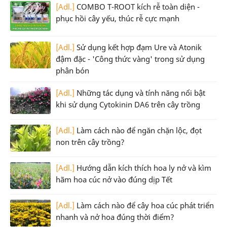
[Adl.]
COMBO T-ROOT kích rễ toàn diện -
phục hồi cây yếu, thúc rễ cực mạnh
[Adl.]
Sử dụng kết hợp đạm Ure và Atonik
đậm đặc - 'Công thức vàng' trong sử dụng
phân bón
[Adl.]
Những tác dụng và tính năng nổi bật
khi sử dụng Cytokinin DA6 trên cây trồng
[Adl.]
Làm cách nào để ngăn chặn lộc, đọt
non trên cây trồng?
[Adl.]
Hướng dẫn kích thích hoa ly nở và kìm
hãm hoa cúc nở vào đúng dịp Tết
[Adl.]
Làm cách nào để cây hoa cúc phát triển
nhanh và nở hoa đúng thời điểm?