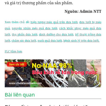
và giá trị thương phẩm của sản phẩm.
Nguồn: Admin NTT
Xem thêm chủ đề:
hiện tượng méo quả trên dưa lưới
,
dưa lưới bị méo
quả
,
nguyên nhân méo quả dưa lưới
,
cách khắc phục méo quả dưa
lưới
,
thụ phấn dưa lưới
,
dinh dưỡng cho dưa lưới
,
kỹ thuật trồng dưa
lưới
,
chăm sóc dưa lưới
,
nuôi quả dưa lưới
,
bệnh sinh lý trên dưa lưới.
FLC Sầm Sơn
Ad by CNCT
Bài liên quan