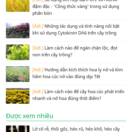
đậm đặc - 'Công thức vàng' trong sử dụng
phân bón
[Adl.]
Những tác dụng và tính năng nổi bật
khi sử dụng Cytokinin DA6 trên cây trồng
[Adl.]
Làm cách nào để ngăn chặn lộc, đọt
non trên cây trồng?
[Adl.]
Hướng dẫn kích thích hoa ly nở và kìm
hãm hoa cúc nở vào đúng dịp Tết
[Adl.]
Làm cách nào để cây hoa cúc phát triển
nhanh và nở hoa đúng thời điểm?
Được xem nhiều
Lở cổ rễ, thối gốc, héo rũ, héo khô, héo cây