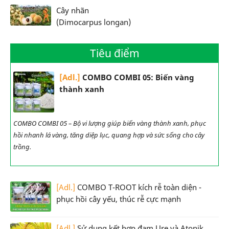
Cây nhãn
(Dimocarpus longan)
Tiêu điểm
[Adl.]
COMBO COMBI 05: Biến vàng
thành xanh
COMBO COMBI 05 – Bộ vi lượng giúp biến vàng thành xanh, phục
hồi nhanh lá vàng, tăng diệp lục, quang hợp và sức sống cho cây
trồng.
[Adl.]
COMBO T-ROOT kích rễ toàn diện -
phục hồi cây yếu, thúc rễ cực mạnh
[Adl.]
Sử dụng kết hợp đạm Ure và Atonik