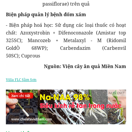
passiflorae) trên quả
Biện pháp quản lý bệnh đốm xám
- Biện pháp hoá học: Sử dụng các loại thuốc có hoạt
chất: Azoxystrobin + Difenoconazole (Amistar top
325SC); Mancozeb + Metalaxyl - M (Ridomil
GoldÒ 68WP); Carbendazim (Carbenvil
50SC); Cuprous
Nguồn: Viện cây ăn quả Miền Nam
Villa FLC Sầm Sơn
Ad by CNCT