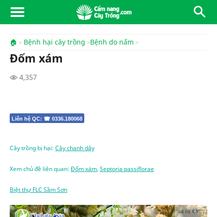
🏠
Bệnh hại cây trồng
Bệnh do nấm
Đốm xám
4,357
Liên hệ QC: ☎ 0336.180068
Cây trồng bị hại:
Cây chanh dây
Xem chủ đề liên quan:
Đốm xám
,
Septoria passiflorae
Biệt thự FLC Sầm Sơn
Ad by CNCT