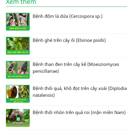
Xem thêm
Bệnh đốm lá dứa (Cercospora sp.)
Bệnh ghẻ trên cây ổi (Elsinoe psidii)
Bệnh than đen trên cây kê (Moesziomyces
penicillariae)
Bệnh thối quả, khô đọt trên cây xoài (Diplodia
natalensis)
Bệnh thối nhũn trên quả roi (mận miền Nam)