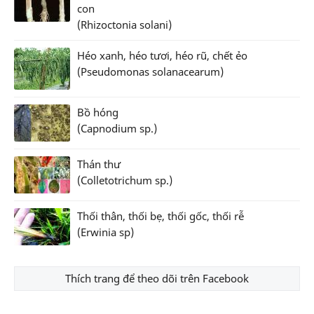
con
(Rhizoctonia solani)
Héo xanh, héo tươi, héo rũ, chết ẻo
(Pseudomonas solanacearum)
Bồ hóng
(Capnodium sp.)
Thán thư
(Colletotrichum sp.)
Thối thân, thối bẹ, thối gốc, thối rễ
(Erwinia sp)
Thích trang để theo dõi trên Facebook