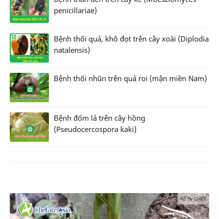
penicillariae)
Bệnh thối quả, khô đọt trên cây xoài (Diplodia
natalensis)
Bệnh thối nhũn trên quả roi (mận miền Nam)
Bệnh đốm lá trên cây hồng
(Pseudocercospora kaki)
Ad by CNCT