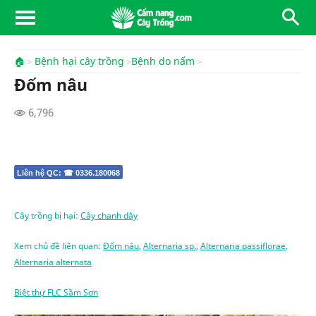
🏠
Bệnh hại cây trồng
Bệnh do nấm
Đốm nâu
6,796
Liên hệ QC: ☎ 0336.180068
Cây trồng bị hại:
Cây chanh dây
Xem chủ đề liên quan:
Đốm nâu
,
Alternaria sp.
,
Alternaria passiflorae
,
Alternaria alternata
Biệt thự FLC Sầm Sơn