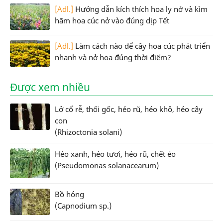
[Adl.]
Hướng dẫn kích thích hoa ly nở và kìm
hãm hoa cúc nở vào đúng dịp Tết
[Adl.]
Làm cách nào để cây hoa cúc phát triển
nhanh và nở hoa đúng thời điểm?
Được xem nhiều
Lở cổ rễ, thối gốc, héo rũ, héo khô, héo cây
con
(Rhizoctonia solani)
Héo xanh, héo tươi, héo rũ, chết ẻo
(Pseudomonas solanacearum)
Bồ hóng
(Capnodium sp.)