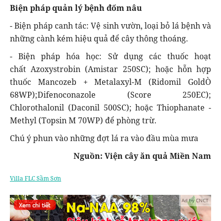
Biện pháp quản lý
bệnh đốm nâu
- Biện pháp canh tác: Vệ sinh vườn, loại bỏ lá bệnh và
những cành kém hiệu quả để cây thông thoáng.
- Biện pháp hóa học: Sử dụng các thuốc hoạt
chất Azoxystrobin (Amistar 250SC); hoặc hỗn hợp
thuốc Mancozeb + Metalaxyl-M (Ridomil GoldÒ
68WP);Difenoconazole (Score 250EC);
Chlorothalonil (Daconil 500SC); hoặc Thiophanate -
Methyl (Topsin M 70WP) để phòng trừ.
Chú ý phun vào những đợt lá ra vào đầu mùa mưa
Nguồn: Viện cây ăn quả Miền Nam
Villa FLC Sầm Sơn
Ad by CNCT