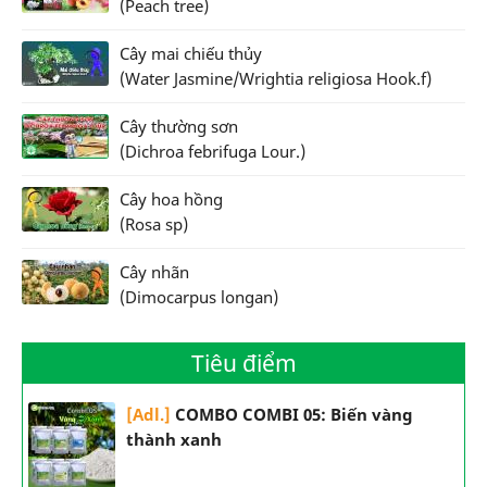
(Peach tree)
Cây mai chiếu thủy
(Water Jasmine/Wrightia religiosa Hook.f)
Cây thường sơn
(Dichroa febrifuga Lour.)
Cây hoa hồng
(Rosa sp)
Cây nhãn
(Dimocarpus longan)
Tiêu điểm
[Adl.]
COMBO COMBI 05: Biến vàng
thành xanh