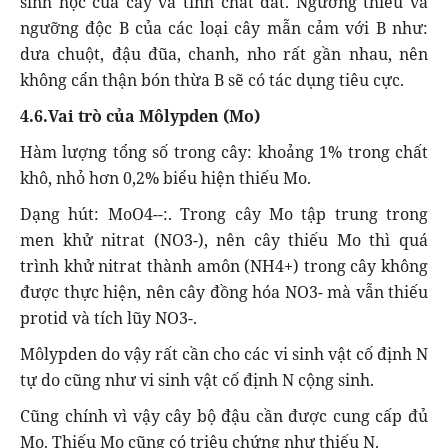
sinh học của cây và tính chất đất. Ngưỡng thiếu và
ngưỡng độc B của các loại cây mẫn cảm với B như:
dưa chuột, đậu đũa, chanh, nho rất gần nhau, nên
không cẩn thận bón thừa B sẽ có tác dụng tiêu cực.
4.6.Vai trò của Môlypden (Mo)
Hàm lượng tổng số trong cây: khoảng 1% trong chất
khô, nhỏ hơn 0,2% biểu hiện thiếu Mo.
Dạng hút: MoO4--:. Trong cây Mo tập trung trong
men khử nitrat (NO3-), nên cây thiếu Mo thì quá
trình khử nitrat thành amôn (NH4+) trong cây không
được thực hiện, nên cây đồng hóa NO3- mà vẫn thiếu
protid và tích lũy NO3-.
Môlypden do vậy rất cần cho các vi sinh vật cố định N
tự do cũng như vi sinh vật cố định N cộng sinh.
Cũng chính vì vậy cây bộ đậu cần được cung cấp đủ
Mo. Thiếu Mo cũng có triệu chứng như thiếu N.