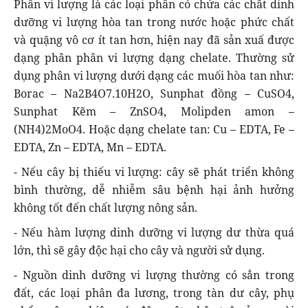
Phân vi lượng là các loại phân có chứa các chất dinh
dưỡng vi lượng hòa tan trong nước hoặc phức chất
và quặng vô cơ ít tan hơn, hiện nay đã sản xuấ được
dạng phân phân vi lượng dạng chelate. Thường sử
dụng phân vi lượng dưới dạng các muối hòa tan như:
Borac – Na2B4O7.10H2O, Sunphat đồng – CuSO4,
Sunphat Kẽm – ZnSO4, Molipden amon –
(NH4)2MoO4. Hoặc dạng chelate tan: Cu – EDTA, Fe –
EDTA, Zn – EDTA, Mn – EDTA.
- Nếu cây bị thiếu vi lượng: cây sẽ phát triển không
bình thường, dễ nhiễm sâu bệnh hại ảnh hưởng
không tốt đến chất lượng nông sản.
- Nếu hàm lượng dinh dưỡng vi lượng dư thừa quá
lớn, thì sẽ gây độc hại cho cây và người sử dụng.
- Nguồn dinh dưỡng vi lượng thường có sẳn trong
đất, các loại phân đa lương, trong tàn dư cây, phụ