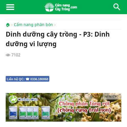
🏠
Cẩm nang phân bón
Dinh dưỡng cây trồng - P3: Dinh
dưỡng vi lượng
7102
Liên hệ QC: ☎ 0336.180068
Ad by CNCT