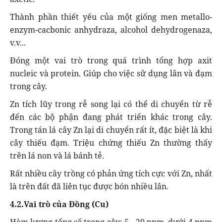
Thành phần thiết yếu của một giống men metallo-
enzym-cacbonic anhydraza, alcohol dehydrogenaza,
v.v...
Đóng một vai trò trong quá trình tổng hợp axit
nucleic và protein. Giúp cho việc sử dụng lân và đạm
trong cây.
Zn tích lũy trong rễ song lại có thể di chuyển từ rễ
đến các bộ phận đang phát triển khác trong cây.
Trong tán lá cây Zn lại di chuyển rất ít, đặc biệt là khi
cây thiếu đạm. Triệu chứng thiếu Zn thường thấy
trên lá non và lá bánh tẻ.
Rất nhiều cây trồng có phản ứng tích cực với Zn, nhất
là trên đất đã liên tục được bón nhiều lân.
4.2.Vai trò của Đồng (Cu)
Hàm lượng tổng số trong cây: 5 - 20 ppm, dưới 4 ppm