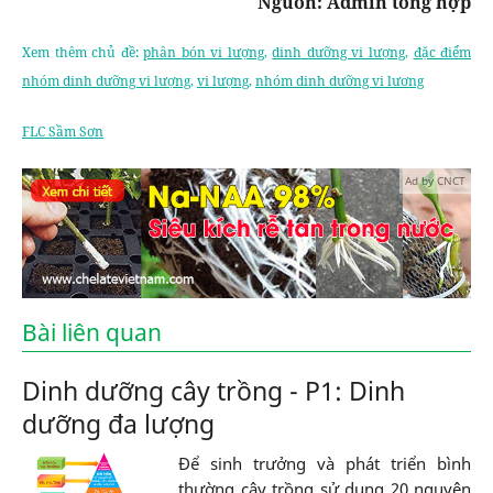
Nguồn: Admin tổng hợp
Xem thêm chủ đề:
phân bón vi lượng
,
dinh dưỡng vi lượng
,
đặc điểm
nhóm dinh dưỡng vi lượng
,
vi lượng
,
nhóm dinh dưỡng vi lương
FLC Sầm Sơn
Ad by CNCT
Bài liên quan
Dinh dưỡng cây trồng - P1: Dinh
dưỡng đa lượng
Để sinh trưởng và phát triển bình
thường cây trồng sử dụng 20 nguyên