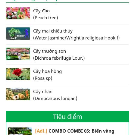
Cây đào
(Peach tree)
Cây mai chiếu thủy
(Water Jasmine/Wrightia religiosa Hook.f)
Cây thường sơn
(Dichroa febrifuga Lour.)
Cây hoa hồng
(Rosa sp)
Cây nhãn
(Dimocarpus longan)
Tiêu điểm
[Adl.]
COMBO COMBI 05: Biến vàng