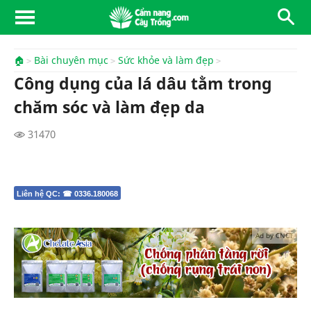
🏠
Bài chuyên mục
Sức khỏe và làm đẹp
Công dụng của lá dâu tằm trong
chăm sóc và làm đẹp da
31470
Liên hệ QC: ☎ 0336.180068
Ad by CNCT