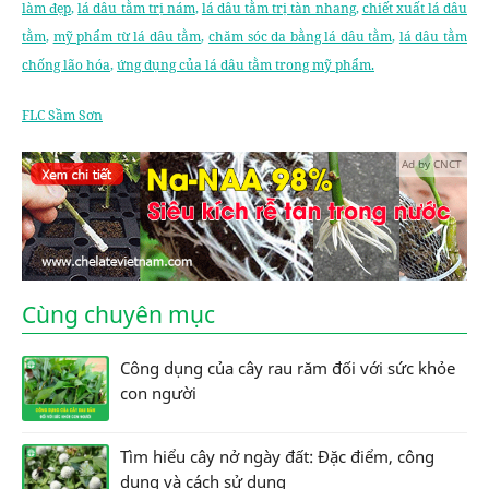
làm đẹp
,
lá dâu tằm trị nám
,
lá dâu tằm trị tàn nhang
,
chiết xuất lá dâu
tằm
,
mỹ phẩm từ lá dâu tằm
,
chăm sóc da bằng lá dâu tằm
,
lá dâu tằm
chống lão hóa
,
ứng dụng của lá dâu tằm trong mỹ phẩm.
FLC Sầm Sơn
Ad by CNCT
Cùng chuyên mục
Công dụng của cây rau răm đối với sức khỏe
con người
Tìm hiểu cây nở ngày đất: Đặc điểm, công
dụng và cách sử dụng