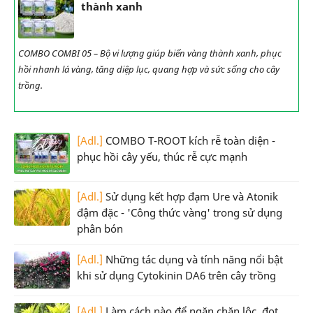
thành xanh
COMBO COMBI 05 – Bộ vi lượng giúp biến vàng thành xanh, phục
hồi nhanh lá vàng, tăng diệp lục, quang hợp và sức sống cho cây
trồng.
[Adl.]
COMBO T-ROOT kích rễ toàn diện -
phục hồi cây yếu, thúc rễ cực mạnh
[Adl.]
Sử dụng kết hợp đạm Ure và Atonik
đậm đặc - 'Công thức vàng' trong sử dụng
phân bón
[Adl.]
Những tác dụng và tính năng nổi bật
khi sử dụng Cytokinin DA6 trên cây trồng
[Adl.]
Làm cách nào để ngăn chặn lộc, đọt