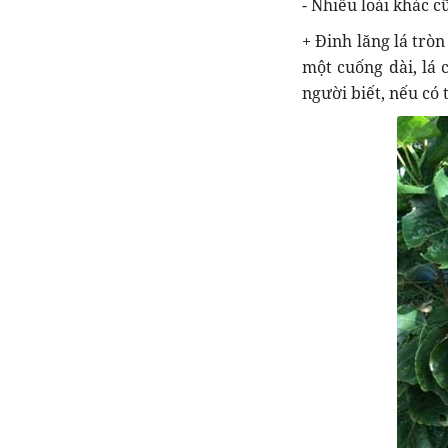
- Nhiều loài khác 
+ Đinh lăng lá tròn
một cuống dài, lá c
người biết, nếu có 