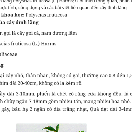
lăng Polyscias fruticosa (L.) Harms: Giới thiệu tổng quan, phân l
dược tính, công dụng và các bài viết liên quan đến cây đinh lăng
n khoa học:
Polyscias fruticosa
của cây đinh lăng
n gọi là cây gỏi cá, nam dương lâm
cias fruticosa (L.) Harms
aliaceae
ng
oại cây nhỏ, thân nhẵn, không có gai, thường cao 0,8 đến 1,
chim dài 20-40cm, không có lá kèm rõ.
ầy dài 3-10mm, phiến lá chét có răng cưa không đều, lá 
h chùy ngắn 7-18mm gồm nhiều tán, mang nhiều hoa nhỏ.
hị gầy, bầu hạ 2 ngăn có dìa trắng nhạt, Quả dẹt dài 3-4m