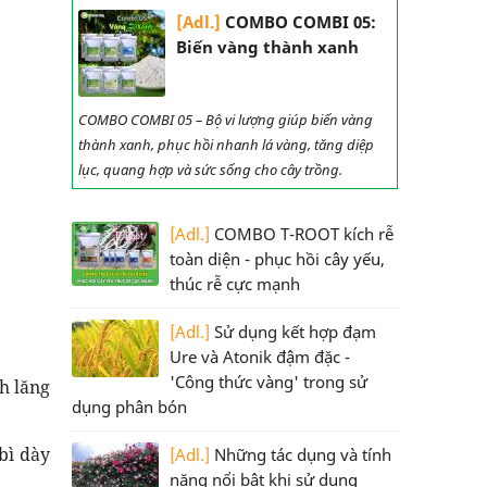
[Adl.]
COMBO COMBI 05:
Biến vàng thành xanh
COMBO COMBI 05 – Bộ vi lượng giúp biến vàng
thành xanh, phục hồi nhanh lá vàng, tăng diệp
lục, quang hợp và sức sống cho cây trồng.
[Adl.]
COMBO T-ROOT kích rễ
toàn diện - phục hồi cây yếu,
thúc rễ cực mạnh
[Adl.]
Sử dụng kết hợp đạm
Ure và Atonik đậm đặc -
'Công thức vàng' trong sử
nh lăng
dụng phân bón
bì dày
[Adl.]
Những tác dụng và tính
năng nổi bật khi sử dụng