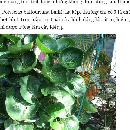
cũng mang tên đinh lăng, nhưng không được dùng làm thuốc
 (Polyscias balfouriana Baill): Lá kép, thường chỉ có 3 lá ch
hét hình tròn, đầu tù. Loại này hình dáng lá rất to, hiếm 
thì được trồng làm cây kiểng.