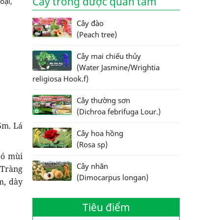
Cây trồng được quan tâm
oại,
Cây đào
(Peach tree)
Cây mai chiếu thủy
(Water Jasmine/Wrightia
religiosa Hook.f)
Cây thường sơn
(Dichroa febrifuga Lour.)
5m. Lá
Cây hoa hồng
(Rosa sp)
có mùi
Cây nhãn
 Tràng
(Dimocarpus longan)
m, dày
Tiêu điểm