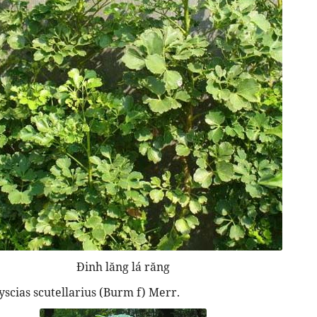
Đinh lăng lá răng
lyscias scutellarius (Burm f) Merr.