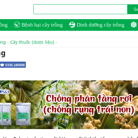
rồng
Bệnh hại cây trồng
Dinh dưỡng cây trồng
ồng
Cây thuốc (dược liệu)
ng
 ☎ 0336.180068
Ad