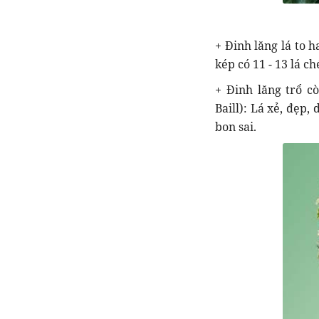
+ Đinh lăng lá to ha
kép có 11 - 13 lá c
+ Đinh lăng trổ cò
Baill): Lá xẻ, đẹp
bon sai.