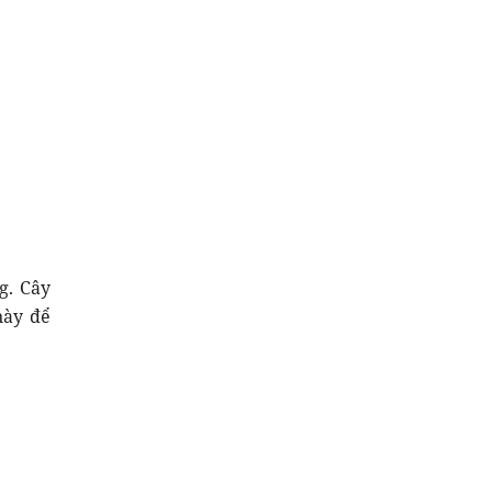
g. Cây
này để