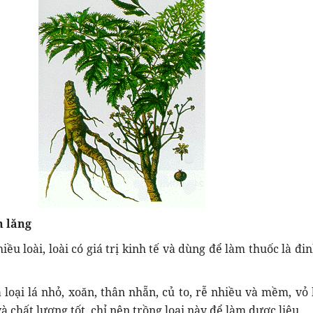
h lăng
iều loài, loài có giá trị kinh tế và dùng để làm thuốc là đi
à loại lá nhỏ, xoăn, thân nhẵn, củ to, rễ nhiều và mềm, vỏ 
à chất lượng tốt, chỉ nên trồng loại này để làm dược liệu.