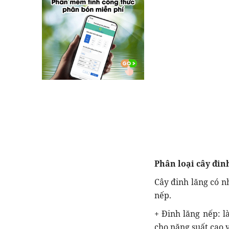
Phân loại cây đin
Cây đinh lăng có nh
nếp.
+ Đinh lăng nếp: l
cho năng suất cao v