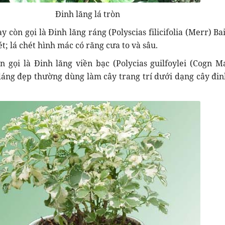
Đinh lăng lá tròn
y còn gọi là Đinh lăng ráng (Polyscias filicifolia (Merr) Bai
hét; lá chét hình mác có răng cưa to và sâu.
n gọi là Đinh lăng viền bạc (Polycias guilfoylei (Cogn M
, dáng đẹp thường dùng làm cây trang trí dưới dạng cây đin