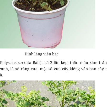
Đinh lăng viền bạc
Polyscias serrata Balf): Lá 2 lần kép, thân màu xám trắn
ảnh, lá xẻ răng cưa, một số vựa cây kiểng vẫn bán cây 
à.