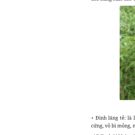
+ Đinh lăng tẻ: là 
cứng, vỏ bì mỏng, n