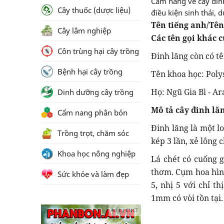
Cẩm nang về cây đinh 
Cây thuốc (dược liệu)
điều kiện sinh thái, 
Tên tiếng anh/Tê
Cây lâm nghiệp
Các tên gọi khác 
Côn trùng hại cây trồng
Đinh lăng còn có tê
Bệnh hại cây trồng
Tên khoa học: Polys
Họ: Ngũ Gia Bì - Ar
Dinh dưỡng cây trồng
Mô tả cây đinh lă
Cẩm nang phân bón
Đinh lăng là một l
Trồng trọt, chăm sóc
kép 3 lần, xẻ lông 
Khoa học nông nghiệp
Lá chét có cuống g
thơm. Cụm hoa hìn
Sức khỏe và làm đẹp
5, nhị 5 với chỉ t
1mm có vòi tồn tại.
Ad by CNCT