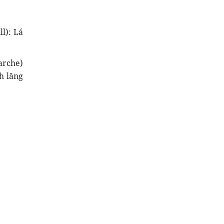
ll): Lá
arche)
h lăng