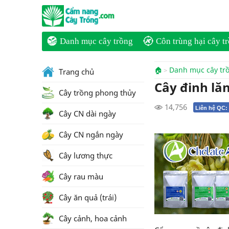
Danh mục cây trồng
Côn trùng hại cây t
🏠
Danh mục cây tr
Trang chủ
Cây đinh lă
Cây trồng phong thủy
14,756
Liên hệ QC:
Cây CN dài ngày
Cây CN ngắn ngày
Cây lương thực
Cây rau màu
Cây ăn quả (trái)
Cây cảnh, hoa cảnh