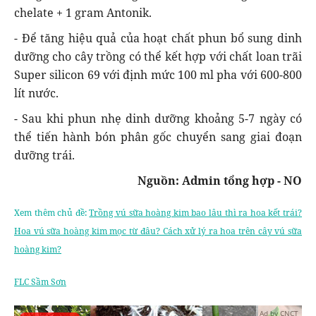
chelate + 1 gram Antonik.
- Để tăng hiệu quả của hoạt chất phun bổ sung dinh
dưỡng cho cây trồng có thể kết hợp với chất loan trãi
Super silicon 69 với định mức 100 ml pha với 600-800
lít nước.
- Sau khi phun nhẹ dinh dưỡng khoảng 5-7 ngày có
thể tiến hành bón phân gốc chuyển sang giai đoạn
dưỡng trái.
Nguồn: Admin tổng hợp - NO
Xem thêm chủ đề:
Trồng vú sữa hoàng kim bao lâu thì ra hoa kết trái?
Hoa vú sữa hoàng kim mọc từ đâu? Cách xử lý ra hoa trên cây vú sữa
hoàng kim?
FLC Sầm Sơn
Ad by CNCT