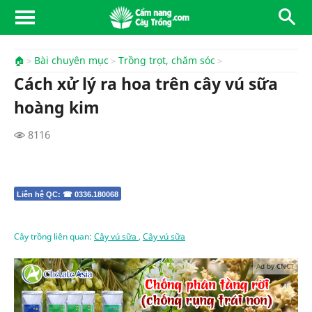
🏠
Bài chuyên mục
Trồng trọt, chăm sóc
Cách xử lý ra hoa trên cây vú sữa
hoàng kim
8116
Liên hệ QC: ☎ 0336.180068
Cây trồng liên quan:
Cây vú sữa
,
Cây vú sữa
Ad by CNCT