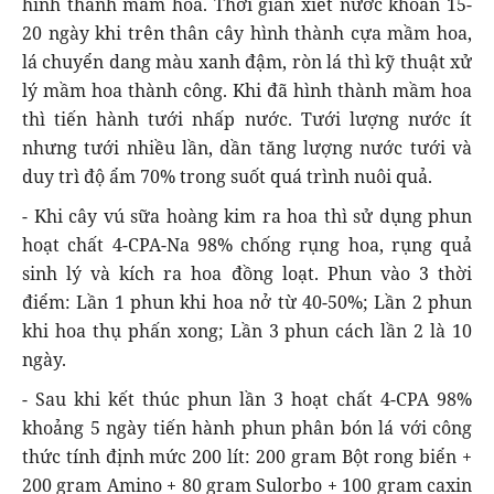
hình thành mầm hoa. Thời gian xiết nước khoản 15-
20 ngày khi trên thân cây hình thành cựa mầm hoa,
lá chuyển dang màu xanh đậm, ròn lá thì kỹ thuật xử
lý mầm hoa thành công. Khi đã hình thành mầm hoa
thì tiến hành tưới nhấp nước. Tưới lượng nước ít
nhưng tưới nhiều lần, dần tăng lượng nước tưới và
duy trì độ ẩm 70% trong suốt quá trình nuôi quả.
- Khi cây vú sữa hoàng kim ra hoa thì sử dụng phun
hoạt chất 4-CPA-Na 98% chống rụng hoa, rụng quả
sinh lý và kích ra hoa đồng loạt. Phun vào 3 thời
điểm: Lần 1 phun khi hoa nở từ 40-50%; Lần 2 phun
khi hoa thụ phấn xong; Lần 3 phun cách lần 2 là 10
ngày.
- Sau khi kết thúc phun lần 3 hoạt chất 4-CPA 98%
khoảng 5 ngày tiến hành phun phân bón lá với công
thức tính định mức 200 lít: 200 gram Bột rong biển +
200 gram Amino + 80 gram Sulorbo + 100 gram caxin