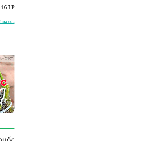
 16 LP
 hoa cúc
 by CNCT
huốc