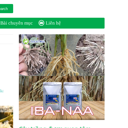
Bài chuyên mục
Liên hệ
Ad by CNCT
n -
 by CNCT