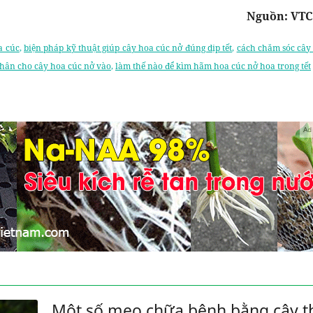
Nguồn: VTC
a cúc
,
biện pháp kỹ thuật giúp cây hoa cúc nở đúng dịp tết
,
cách chăm sóc cây
hân cho cây hoa cúc nở vào
,
làm thế nào để kìm hãm hoa cúc nở hoa trong tết
Ad
Một số mẹo chữa bệnh bằng cây t