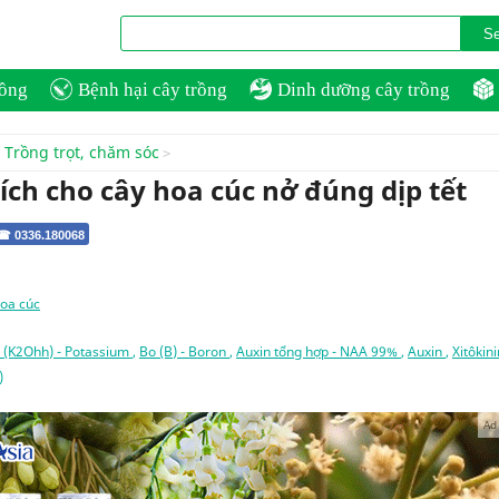
rồng
Bệnh hại cây trồng
Dinh dưỡng cây trồng
Trồng trọt, chăm sóc
ích cho cây hoa cúc nở đúng dịp tết
 ☎ 0336.180068
oa cúc
i (K2Ohh) - Potassium
,
Bo (B) - Boron
,
Auxin tổng hợp - NAA 99%
,
Auxin
,
Xitôkini
)
Ad