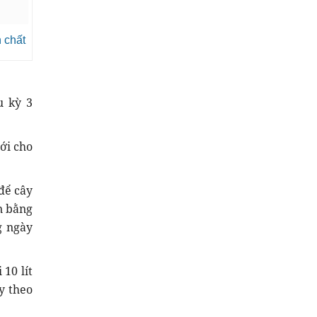
n chất
u kỳ 3
ới cho
để cây
n bằng
g ngày
10 lít
y theo