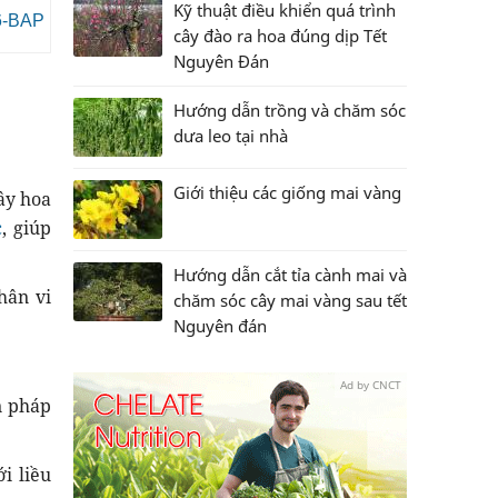
Kỹ thuật điều khiển quá trình
 6-BAP
cây đào ra hoa đúng dịp Tết
Nguyên Đán
Hướng dẫn trồng và chăm sóc
dưa leo tại nhà
Giới thiệu các giống mai vàng
cây hoa
c
, giúp
Hướng dẫn cắt tỉa cành mai và
phân vi
chăm sóc cây mai vàng sau tết
Nguyên đán
Ad by CNCT
n pháp
i liều