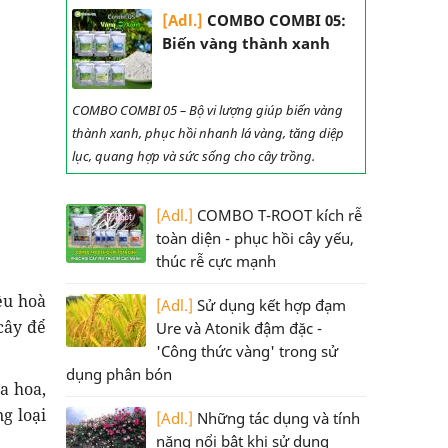
[Adl.]
COMBO COMBI 05:
Biến vàng thành xanh
COMBO COMBI 05 – Bộ vi lượng giúp biến vàng
thành xanh, phục hồi nhanh lá vàng, tăng diệp
lục, quang hợp và sức sống cho cây trồng.
[Adl.]
COMBO T-ROOT kích rễ
toàn diện - phục hồi cây yếu,
thúc rễ cực mạnh
ều hoà
[Adl.]
Sử dụng kết hợp đạm
cây để
Ure và Atonik đậm đặc -
'Công thức vàng' trong sử
dụng phân bón
a hoa,
g loại
[Adl.]
Những tác dụng và tính
năng nổi bật khi sử dụng