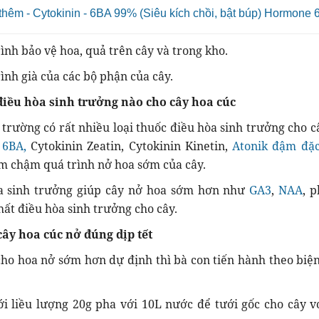
hêm - Cytokinin - 6BA 99% (Siêu kích chồi, bật búp) Hormone
ình bảo vệ hoa, quả trên cây và trong kho.
ình già của các bộ phận của cây.
điều hòa sinh trưởng nào cho cây hoa cúc
ị trường có rất nhiều loại thuốc điều hòa sinh trưởng cho 
 6BA,
Cytokinin Zeatin, Cytokinin Kinetin,
Atonik đậm đặ
làm chậm quá trình nở hoa sớm của cây.
òa sinh trưởng giúp cây nở hoa sớm hơn như
GA3
,
NAA
, 
hất điều hòa sinh trưởng cho cây.
cây hoa cúc nở đúng dịp tết
cho hoa nở sớm hơn dự định thì bà con tiến hành theo biệ
 liều lượng 20g pha với 10L nước để tưới gốc cho cây vớ