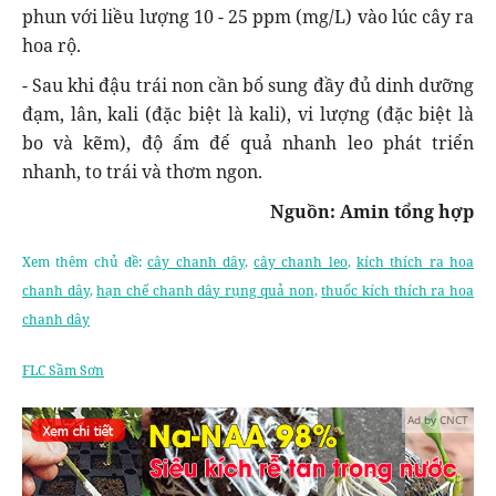
phun với liều lượng 10 - 25 ppm (mg/L) vào lúc cây ra
hoa rộ.
- Sau khi đậu trái non cần bổ sung đầy đủ dinh dưỡng
đạm, lân, kali (đặc biệt là kali), vi lượng (đặc biệt là
bo và kẽm), độ ẩm để quả nhanh leo phát triển
nhanh, to trái và thơm ngon.
Nguồn: Amin tổng hợp
Xem thêm chủ đề:
cây chanh dây
,
cây chanh leo
,
kích thích ra hoa
chanh dây
,
hạn chế chanh dây rụng quả non
,
thuốc kích thích ra hoa
chanh dây
FLC Sầm Sơn
Ad by CNCT