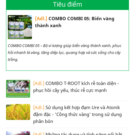
Tiêu điểm
[Adl.]
COMBO COMBI 05: Biến vàng
thành xanh
COMBO COMBI 05 – Bộ vi lượng giúp biến vàng thành xanh, phục
hồi nhanh lá vàng, tăng diệp lục, quang hợp và sức sống cho cây
trồng.
[Adl.]
COMBO T-ROOT kích rễ toàn diện -
phục hồi cây yếu, thúc rễ cực mạnh
[Adl.]
Sử dụng kết hợp đạm Ure và Atonik
đậm đặc - 'Công thức vàng' trong sử dụng
phân bón
[Adl.]
Những tác dụng và tính năng nổi bật