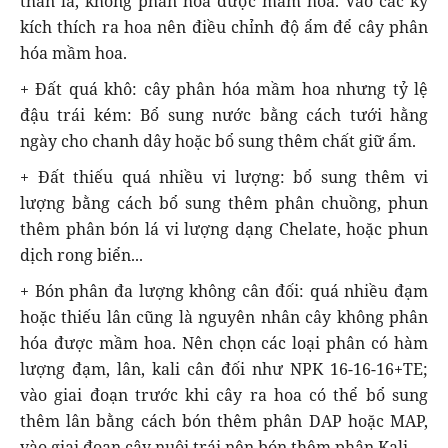
thân lá, không phân hóa được mầm hoa. Vào các kỳ
kích thích ra hoa nên điều chỉnh độ ẩm để cây phân
hóa mầm hoa.
+ Đất quá khô: cây phân hóa mầm hoa nhưng tỷ lệ
đậu trái kém: Bổ sung nước bằng cách tưới hằng
ngày cho chanh dây hoặc bổ sung thêm chất giữ ẩm.
+ Đất thiếu quá nhiều vi lượng: bổ sung thêm vi
lượng bằng cách bổ sung thêm phân chuồng, phun
thêm phân bón lá vi lượng dạng Chelate, hoặc phun
dịch rong biển...
+ Bón phân đa lượng không cân đối: quá nhiều đạm
hoặc thiếu lân cũng là nguyên nhân cây không phân
hóa được mầm hoa. Nên chọn các loại phân có hàm
lượng đạm, lân, kali cân đối như NPK 16-16-16+TE;
vào giai đoạn trước khi cây ra hoa có thể bổ sung
thêm lân bằng cách bón thêm phân DAP hoặc MAP,
vào giai đoạn cây nuôi trái nên bón thêm phân Kali.