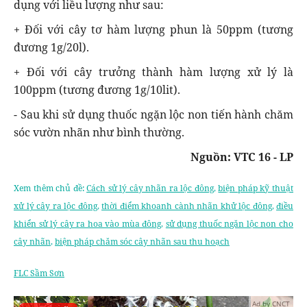
dụng với liều lượng như sau:
+ Đối với cây tơ hàm lượng phun là 50ppm (tương
đương 1g/20l).
+ Đối với cây trưởng thành hàm lượng xử lý là
100ppm (tương đương 1g/10lit).
- Sau khi sử dụng thuốc ngặn lộc non tiến hành chăm
sóc vườn nhãn như bình thường.
Nguồn: VTC 16 - LP
Xem thêm chủ đề:
Cách sử lý cây nhãn ra lộc đông
,
biện pháp kỹ thuật
xử lý cây ra lộc đông
,
thời điểm khoanh cành nhãn khử lộc đông
,
điều
khiển sử lý cây ra hoa vào mùa đông
,
sử dụng thuốc ngăn lộc non cho
cây nhãn
,
biện pháp chăm sóc cây nhãn sau thu hoạch
FLC Sầm Sơn
Ad by CNCT