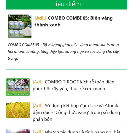
Tiêu điểm
[Adl.]
COMBO COMBI 05: Biến vàng
thành xanh
COMBO COMBI 05 – Bộ vi lượng giúp biến vàng thành xanh, phục
hồi nhanh lá vàng, tăng diệp lục, quang hợp và sức sống cho cây
trồng.
[Adl.]
COMBO T-ROOT kích rễ toàn diện -
phục hồi cây yếu, thúc rễ cực mạnh
[Adl.]
Sử dụng kết hợp đạm Ure và Atonik
đậm đặc - 'Công thức vàng' trong sử dụng
phân bón
[Adl.]
Những tác dụng và tính năng nổi bật