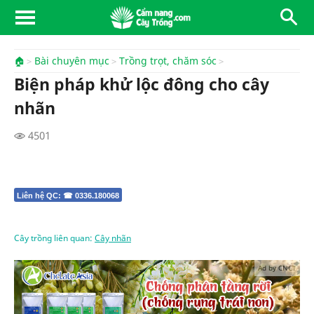
🏠
Bài chuyên mục
Trồng trọt, chăm sóc
Biện pháp khử lộc đông cho cây
nhãn
4501
Liên hệ QC: ☎ 0336.180068
Cây trồng liên quan:
Cây nhãn
Ad by CNCT