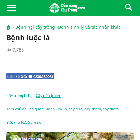
🏠
Bệnh hại cây trồng
Bệnh sinh lý và tác nhân khác
Bệnh luộc lá
7,786
Liên hệ QC: ☎ 0336.180068
Cây trồng bị hại:
Cây dứa (thơm)
Xem chủ đề liên quan:
Bệnh luộc lá
,
cây dứa
,
cây khóm
,
cây thơm
Biệt thự FLC Sầm Sơn
Ad by CNCT