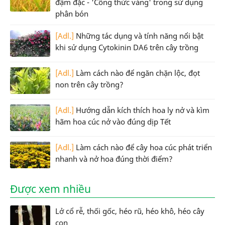
đậm đặc - 'Công thức vàng' trong sử dụng
phân bón
[Adl.]
Những tác dụng và tính năng nổi bật
khi sử dụng Cytokinin DA6 trên cây trồng
[Adl.]
Làm cách nào để ngăn chặn lộc, đọt
non trên cây trồng?
[Adl.]
Hướng dẫn kích thích hoa ly nở và kìm
hãm hoa cúc nở vào đúng dịp Tết
[Adl.]
Làm cách nào để cây hoa cúc phát triển
nhanh và nở hoa đúng thời điểm?
Được xem nhiều
Lở cổ rễ, thối gốc, héo rũ, héo khô, héo cây
con