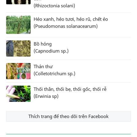
(Rhizoctonia solani)
Héo xanh, héo tươi, héo rũ, chết ẻo
(Pseudomonas solanacearum)
Bồ hóng
(Capnodium sp.)
Thán thư
(Colletotrichum sp.)
Thối thân, thối bẹ, thối gốc, thối rễ
(Erwinia sp)
Thích trang để theo dõi trên Facebook