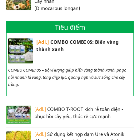
Cây nhãn
(Dimocarpus longan)
Tiêu điểm
[Adl.]
COMBO COMBI 05: Biến vàng
thành xanh
COMBO COMBI 05 – Bộ vi lượng giúp biến vàng thành xanh, phục
hồi nhanh lá vàng, tăng diệp lục, quang hợp và sức sống cho cây
trồng.
[Adl.]
COMBO T-ROOT kích rễ toàn diện -
phục hồi cây yếu, thúc rễ cực mạnh
[Adl.]
Sử dụng kết hợp đạm Ure và Atonik