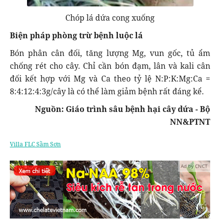
Chóp lá dứa cong xuống
Biện pháp phòng trừ bệnh luộc lá
Bón phân cân đối, tăng lượng Mg, vun gốc, tủ ẩm
chống rét cho cây. Chỉ cần bón đạm, lân và kali cân
đối kết hợp với Mg và Ca theo tỷ lệ N:P:K:Mg:Ca =
8:4:12:4:3g/cây là có thể làm giảm bệnh rất đáng kể.
Nguồn: Giáo trình sâu bệnh hại cây dứa - Bộ
NN&PTNT
Villa FLC Sầm Sơn
Ad by CNCT