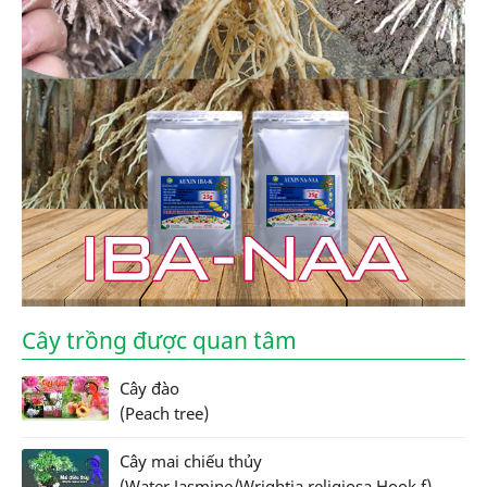
Cây trồng được quan tâm
Cây đào
(Peach tree)
Cây mai chiếu thủy
(Water Jasmine/Wrightia religiosa Hook.f)