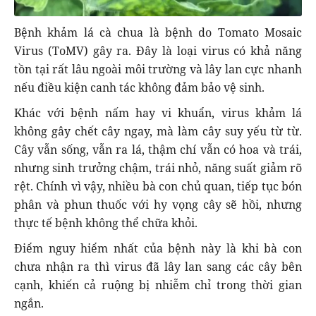
Bệnh khảm lá cà chua là bệnh do Tomato Mosaic
Virus (ToMV) gây ra. Đây là loại virus có khả năng
tồn tại rất lâu ngoài môi trường và lây lan cực nhanh
nếu điều kiện canh tác không đảm bảo vệ sinh.
Khác với bệnh nấm hay vi khuẩn, virus khảm lá
không gây chết cây ngay, mà làm cây suy yếu từ từ.
Cây vẫn sống, vẫn ra lá, thậm chí vẫn có hoa và trái,
nhưng sinh trưởng chậm, trái nhỏ, năng suất giảm rõ
rệt. Chính vì vậy, nhiều bà con chủ quan, tiếp tục bón
phân và phun thuốc với hy vọng cây sẽ hồi, nhưng
thực tế bệnh không thể chữa khỏi.
Điểm nguy hiểm nhất của bệnh này là khi bà con
chưa nhận ra thì virus đã lây lan sang các cây bên
cạnh, khiến cả ruộng bị nhiễm chỉ trong thời gian
ngắn.