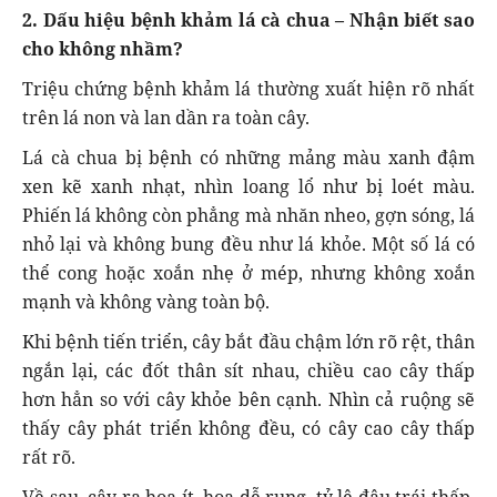
2. Dấu hiệu bệnh khảm lá cà chua – Nhận biết sao
cho không nhầm?
Triệu chứng bệnh khảm lá thường xuất hiện rõ nhất
trên lá non và lan dần ra toàn cây.
Lá cà chua bị bệnh có những mảng màu xanh đậm
xen kẽ xanh nhạt, nhìn loang lổ như bị loét màu.
Phiến lá không còn phẳng mà nhăn nheo, gợn sóng, lá
nhỏ lại và không bung đều như lá khỏe. Một số lá có
thể cong hoặc xoắn nhẹ ở mép, nhưng không xoắn
mạnh và không vàng toàn bộ.
Khi bệnh tiến triển, cây bắt đầu chậm lớn rõ rệt, thân
ngắn lại, các đốt thân sít nhau, chiều cao cây thấp
hơn hẳn so với cây khỏe bên cạnh. Nhìn cả ruộng sẽ
thấy cây phát triển không đều, có cây cao cây thấp
rất rõ.
Về sau, cây ra hoa ít, hoa dễ rụng, tỷ lệ đậu trái thấp.