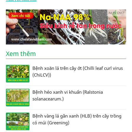
Ad by CNCT
Xem thêm
Bệnh xoăn lá trên cây ớt (Chilli leaf curl virus
(ChiLCV))
Bệnh héo xanh vi khuẩn (Ralstonia
solanacearum.)
Bệnh vàng lá gân xanh (HLB) trên cây trồng
có múi (Greening)