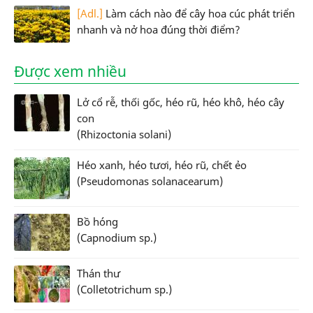
[Adl.]
Làm cách nào để cây hoa cúc phát triển
nhanh và nở hoa đúng thời điểm?
Được xem nhiều
Lở cổ rễ, thối gốc, héo rũ, héo khô, héo cây
con
(Rhizoctonia solani)
Héo xanh, héo tươi, héo rũ, chết ẻo
(Pseudomonas solanacearum)
Bồ hóng
(Capnodium sp.)
Thán thư
(Colletotrichum sp.)