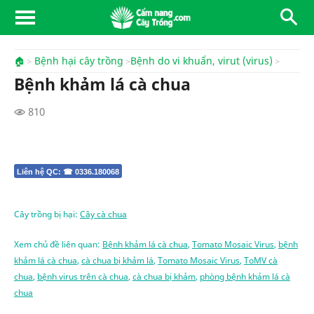
🏠
Bệnh hại cây trồng
Bệnh do vi khuẩn, virut (virus)
Bệnh khảm lá cà chua
810
Liên hệ QC: ☎ 0336.180068
Cây trồng bị hại:
Cây cà chua
Xem chủ đề liên quan:
Bệnh khảm lá cà chua
,
Tomato Mosaic Virus
,
bệnh
khảm lá cà chua
,
cà chua bị khảm lá
,
Tomato Mosaic Virus
,
ToMV cà
chua
,
bệnh virus trên cà chua
,
cà chua bị khảm
,
phòng bệnh khảm lá cà
chua