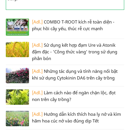
[Adl.]
COMBO T-ROOT kích rễ toàn diện -
phục hồi cây yếu, thúc rễ cực mạnh
[Adl.]
Sử dụng kết hợp đạm Ure và Atonik
đậm đặc - 'Công thức vàng' trong sử dụng
phân bón
[Adl.]
Những tác dụng và tính năng nổi bật
khi sử dụng Cytokinin DA6 trên cây trồng
[Adl.]
Làm cách nào để ngăn chặn lộc, đọt
non trên cây trồng?
[Adl.]
Hướng dẫn kích thích hoa ly nở và kìm
hãm hoa cúc nở vào đúng dịp Tết