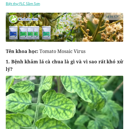
Biệt thự FLC Sầm Sơn
Ad by CNCT
Tên khoa học:
Tomato Mosaic Virus
1. Bệnh khảm lá cà chua là gì và vì sao rất khó xử
lý?