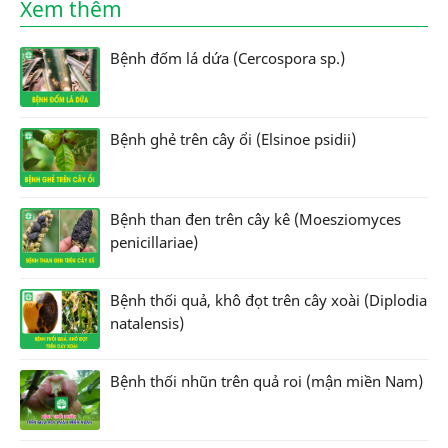
Xem thêm
Bệnh đốm lá dứa (Cercospora sp.)
Bệnh ghẻ trên cây ổi (Elsinoe psidii)
Bệnh than đen trên cây kê (Moesziomyces
penicillariae)
Bệnh thối quả, khô đọt trên cây xoài (Diplodia
natalensis)
Bệnh thối nhũn trên quả roi (mận miền Nam)