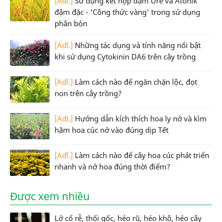
[Adl.]
Sử dụng kết hợp đạm Ure và Atonik
đậm đặc - 'Công thức vàng' trong sử dụng
phân bón
[Adl.]
Những tác dụng và tính năng nổi bật
khi sử dụng Cytokinin DA6 trên cây trồng
[Adl.]
Làm cách nào để ngăn chặn lộc, đọt
non trên cây trồng?
[Adl.]
Hướng dẫn kích thích hoa ly nở và kìm
hãm hoa cúc nở vào đúng dịp Tết
[Adl.]
Làm cách nào để cây hoa cúc phát triển
nhanh và nở hoa đúng thời điểm?
Được xem nhiều
Lở cổ rễ, thối gốc, héo rũ, héo khô, héo cây