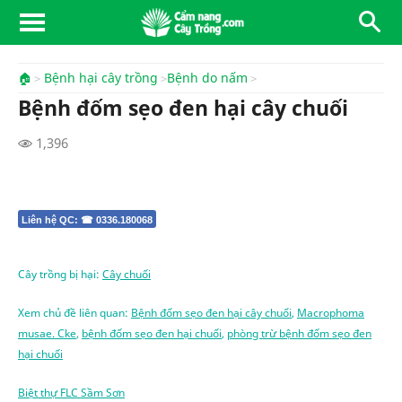
🏠
Bệnh hại cây trồng
Bệnh do nấm
Bệnh đốm sẹo đen hại cây chuối
1,396
Liên hệ QC: ☎ 0336.180068
Cây trồng bị hại:
Cây chuối
Xem chủ đề liên quan:
Bệnh đốm sẹo đen hại cây chuối
,
Macrophoma
musae. Cke
,
bệnh đốm sẹo đen hại chuối
,
phòng trừ bệnh đốm sẹo đen
hại chuối
Biệt thự FLC Sầm Sơn