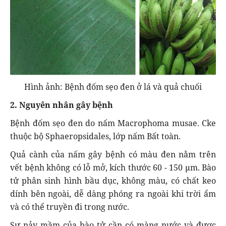
Hình ảnh: Bệnh đốm sẹo đen ở lá và quả chuối
2. Nguyên nhân gây bệnh
Bệnh đốm sẹo đen do nấm Macrophoma musae. Cke
thuộc bộ Sphaeropsidales, lớp nấm Bất toàn.
Quả cành của nấm gây bệnh có màu đen nằm trên
vết bệnh không có lỗ mở, kích thước 60 - 150 µm. Bào
tử phân sinh hình bầu dục, không màu, có chất keo
dính bên ngoài, dễ dàng phóng ra ngoài khi trời ẩm
và có thể truyền đi trong nước.
Sự nảy mầm của bào tử cần có màng nước và được