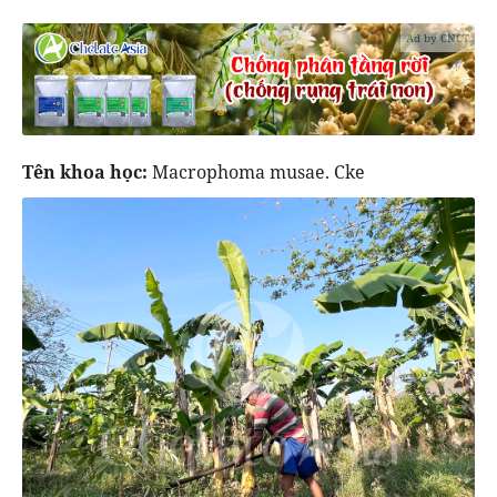
Ad by CNCT
Tên khoa học:
Macrophoma musae. Cke