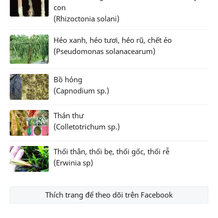
con
(Rhizoctonia solani)
Héo xanh, héo tươi, héo rũ, chết ẻo
(Pseudomonas solanacearum)
Bồ hóng
(Capnodium sp.)
Thán thư
(Colletotrichum sp.)
Thối thân, thối bẹ, thối gốc, thối rễ
(Erwinia sp)
Thích trang để theo dõi trên Facebook