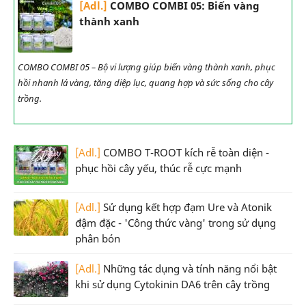
[Adl.]
COMBO COMBI 05: Biến vàng
thành xanh
COMBO COMBI 05 – Bộ vi lượng giúp biến vàng thành xanh, phục
hồi nhanh lá vàng, tăng diệp lục, quang hợp và sức sống cho cây
trồng.
[Adl.]
COMBO T-ROOT kích rễ toàn diện -
phục hồi cây yếu, thúc rễ cực mạnh
[Adl.]
Sử dụng kết hợp đạm Ure và Atonik
đậm đặc - 'Công thức vàng' trong sử dụng
phân bón
[Adl.]
Những tác dụng và tính năng nổi bật
khi sử dụng Cytokinin DA6 trên cây trồng