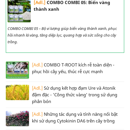
[Adl.]
COMBO COMBI 05: Biến vàng
thành xanh
COMBO COMBI 05 – Bộ vi lượng giúp biến vàng thành xanh, phục
hồi nhanh lá vàng, tăng diệp lục, quang hợp và sức sống cho cây
trồng.
[Adl.]
COMBO T-ROOT kích rễ toàn diện -
phục hồi cây yếu, thúc rễ cực mạnh
[Adl.]
Sử dụng kết hợp đạm Ure và Atonik
đậm đặc - 'Công thức vàng' trong sử dụng
phân bón
[Adl.]
Những tác dụng và tính năng nổi bật
khi sử dụng Cytokinin DA6 trên cây trồng