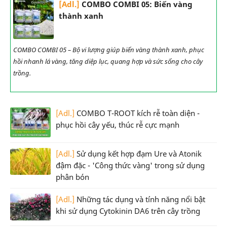
[Adl.]
COMBO COMBI 05: Biến vàng
thành xanh
COMBO COMBI 05 – Bộ vi lượng giúp biến vàng thành xanh, phục
hồi nhanh lá vàng, tăng diệp lục, quang hợp và sức sống cho cây
trồng.
[Adl.]
COMBO T-ROOT kích rễ toàn diện -
phục hồi cây yếu, thúc rễ cực mạnh
[Adl.]
Sử dụng kết hợp đạm Ure và Atonik
đậm đặc - 'Công thức vàng' trong sử dụng
phân bón
[Adl.]
Những tác dụng và tính năng nổi bật
khi sử dụng Cytokinin DA6 trên cây trồng