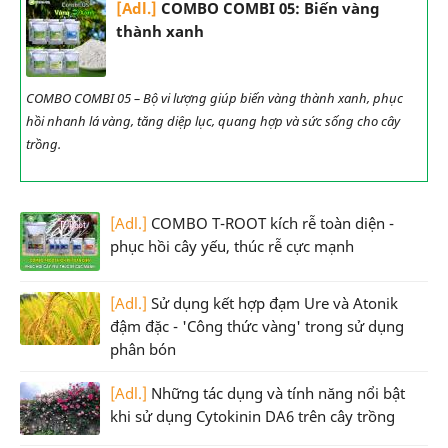
[Adl.]
COMBO COMBI 05: Biến vàng
thành xanh
COMBO COMBI 05 – Bộ vi lượng giúp biến vàng thành xanh, phục
hồi nhanh lá vàng, tăng diệp lục, quang hợp và sức sống cho cây
trồng.
[Adl.]
COMBO T-ROOT kích rễ toàn diện -
phục hồi cây yếu, thúc rễ cực mạnh
[Adl.]
Sử dụng kết hợp đạm Ure và Atonik
đậm đặc - 'Công thức vàng' trong sử dụng
phân bón
[Adl.]
Những tác dụng và tính năng nổi bật
khi sử dụng Cytokinin DA6 trên cây trồng