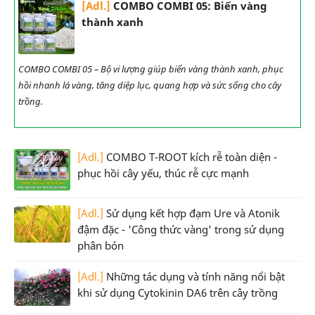
[Adl.]
COMBO COMBI 05: Biến vàng
thành xanh
COMBO COMBI 05 – Bộ vi lượng giúp biến vàng thành xanh, phục
hồi nhanh lá vàng, tăng diệp lục, quang hợp và sức sống cho cây
trồng.
[Adl.]
COMBO T-ROOT kích rễ toàn diện -
phục hồi cây yếu, thúc rễ cực mạnh
[Adl.]
Sử dụng kết hợp đạm Ure và Atonik
đậm đặc - 'Công thức vàng' trong sử dụng
phân bón
[Adl.]
Những tác dụng và tính năng nổi bật
khi sử dụng Cytokinin DA6 trên cây trồng