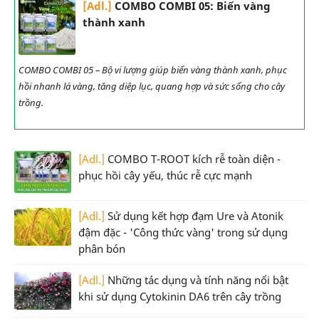
[Adl.]
COMBO COMBI 05: Biến vàng
thành xanh
COMBO COMBI 05 – Bộ vi lượng giúp biến vàng thành xanh, phục
hồi nhanh lá vàng, tăng diệp lục, quang hợp và sức sống cho cây
trồng.
[Adl.]
COMBO T-ROOT kích rễ toàn diện -
phục hồi cây yếu, thúc rễ cực mạnh
[Adl.]
Sử dụng kết hợp đạm Ure và Atonik
đậm đặc - 'Công thức vàng' trong sử dụng
phân bón
[Adl.]
Những tác dụng và tính năng nổi bật
khi sử dụng Cytokinin DA6 trên cây trồng