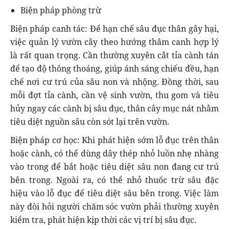
Biện pháp phòng trừ
Biện pháp canh tác: Để hạn chế sâu đục thân gây hại,
việc quản lý vườn cây theo hướng thâm canh hợp lý
là rất quan trọng. Cần thường xuyên cắt tỉa cành tán
để tạo độ thông thoáng, giúp ánh sáng chiếu đều, hạn
chế nơi cư trú của sâu non và nhộng. Đồng thời, sau
mỗi đợt tỉa cành, cần vệ sinh vườn, thu gom và tiêu
hủy ngay các cành bị sâu đục, thân cây mục nát nhằm
tiêu diệt nguồn sâu còn sót lại trên vườn.
Biện pháp cơ học: Khi phát hiện sớm lỗ đục trên thân
hoặc cành, có thể dùng dây thép nhỏ luồn nhẹ nhàng
vào trong để bắt hoặc tiêu diệt sâu non đang cư trú
bên trong. Ngoài ra, có thể nhỏ thuốc trừ sâu đặc
hiệu vào lỗ đục để tiêu diệt sâu bên trong. Việc làm
này đòi hỏi người chăm sóc vườn phải thường xuyên
kiểm tra, phát hiện kịp thời các vị trí bị sâu đục.