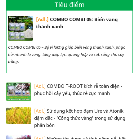
Tiêu điểm
[Adl.]
COMBO COMBI 05: Biến vàng
thành xanh
COMBO COMBI 05 – Bộ vi lượng giúp biến vàng thành xanh, phục
hồi nhanh lá vàng, tăng diệp lục, quang hợp và sức sống cho cây
trồng.
[Adl.]
COMBO T-ROOT kích rễ toàn diện -
phục hồi cây yếu, thúc rễ cực mạnh
[Adl.]
Sử dụng kết hợp đạm Ure và Atonik
đậm đặc - 'Công thức vàng' trong sử dụng
phân bón
[Adl.]
Những tác dụng và tính năng nổi bật