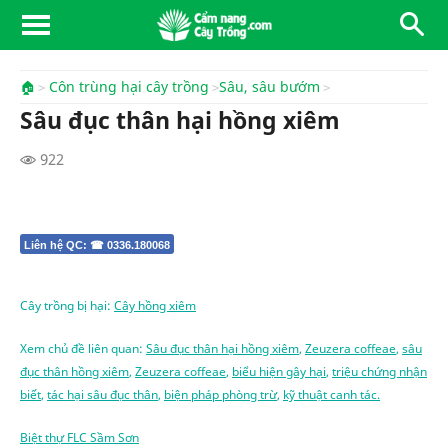
🏠
Côn trùng hại cây trồng
Sâu, sâu bướm
Sâu đục thân hại hồng xiêm
922
Liên hệ QC: ☎ 0336.180068
Cây trồng bị hại:
Cây hồng xiêm
Xem chủ đề liên quan:
Sâu đục thân hại hồng xiêm
,
Zeuzera coffeae
,
sâu
đục thân hồng xiêm
,
Zeuzera coffeae
,
biểu hiện gây hại
,
triệu chứng nhận
biết
,
tác hại sâu đục thân
,
biện pháp phòng trừ
,
kỹ thuật canh tác.
Biệt thự FLC Sầm Sơn