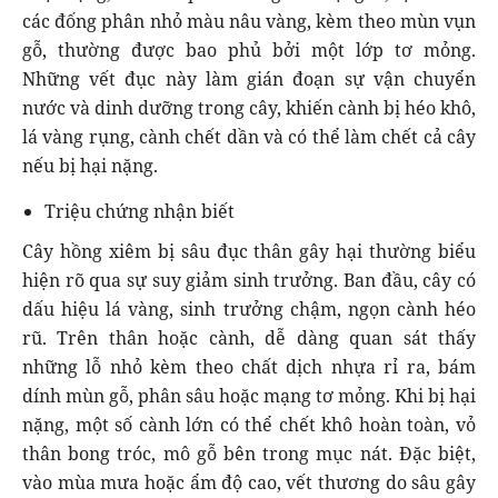
các đống phân nhỏ màu nâu vàng, kèm theo mùn vụn
gỗ, thường được bao phủ bởi một lớp tơ mỏng.
Những vết đục này làm gián đoạn sự vận chuyển
nước và dinh dưỡng trong cây, khiến cành bị héo khô,
lá vàng rụng, cành chết dần và có thể làm chết cả cây
nếu bị hại nặng.
Triệu chứng nhận biết
Cây hồng xiêm bị sâu đục thân gây hại thường biểu
hiện rõ qua sự suy giảm sinh trưởng. Ban đầu, cây có
dấu hiệu lá vàng, sinh trưởng chậm, ngọn cành héo
rũ. Trên thân hoặc cành, dễ dàng quan sát thấy
những lỗ nhỏ kèm theo chất dịch nhựa rỉ ra, bám
dính mùn gỗ, phân sâu hoặc mạng tơ mỏng. Khi bị hại
nặng, một số cành lớn có thể chết khô hoàn toàn, vỏ
thân bong tróc, mô gỗ bên trong mục nát. Đặc biệt,
vào mùa mưa hoặc ẩm độ cao, vết thương do sâu gây