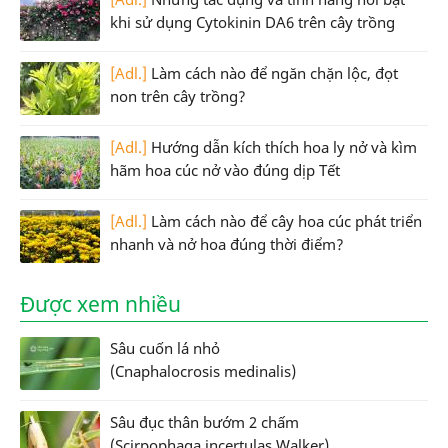
khi sử dụng Cytokinin DA6 trên cây trồng
[Adl.]
Làm cách nào để ngăn chặn lộc, đọt
non trên cây trồng?
[Adl.]
Hướng dẫn kích thích hoa ly nở và kìm
hãm hoa cúc nở vào đúng dịp Tết
[Adl.]
Làm cách nào để cây hoa cúc phát triển
nhanh và nở hoa đúng thời điểm?
Được xem nhiều
Sâu cuốn lá nhỏ
(Cnaphalocrosis medinalis)
Sâu đục thân bướm 2 chấm
(Scirpophaga incertulas Walker)