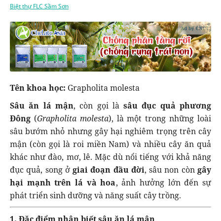
Biệt thự FLC Sầm Sơn
Ad by CNCT
Tên khoa học:
Grapholita molesta
Sâu ăn lá mận
, còn gọi là
sâu đục quả phương
Đông
(
Grapholita molesta
), là một trong những loài
sâu bướm nhỏ nhưng gây hại nghiêm trọng trên cây
mận (còn gọi là roi miền Nam) và nhiều cây ăn quả
khác như đào, mơ, lê. Mặc dù nổi tiếng với khả năng
đục quả, song ở
giai đoạn đầu đời
, sâu non còn
gây
hại mạnh trên lá và hoa
, ảnh hưởng lớn đến sự
phát triển sinh dưỡng và năng suất cây trồng.
1. Đặc điểm nhận biết sâu ăn lá mận