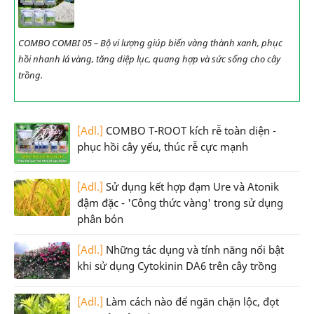
COMBO COMBI 05 – Bộ vi lượng giúp biến vàng thành xanh, phục
hồi nhanh lá vàng, tăng diệp lục, quang hợp và sức sống cho cây
trồng.
[Adl.]
COMBO T-ROOT kích rễ toàn diện -
phục hồi cây yếu, thúc rễ cực mạnh
[Adl.]
Sử dụng kết hợp đạm Ure và Atonik
đậm đặc - 'Công thức vàng' trong sử dụng
phân bón
[Adl.]
Những tác dụng và tính năng nổi bật
khi sử dụng Cytokinin DA6 trên cây trồng
[Adl.]
Làm cách nào để ngăn chặn lộc, đọt