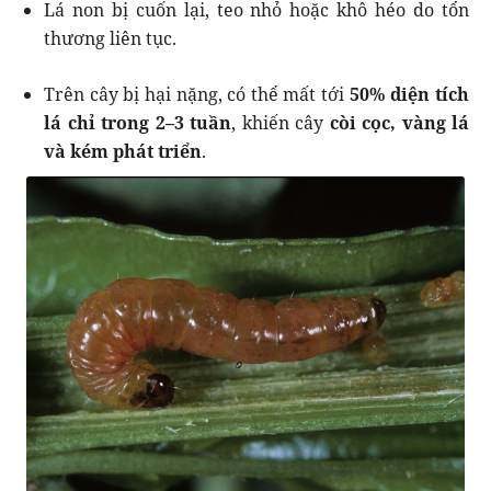
Lá non bị cuốn lại, teo nhỏ hoặc khô héo do tổn
thương liên tục.
Trên cây bị hại nặng, có thể mất tới
50% diện tích
lá chỉ trong 2–3 tuần
, khiến cây
còi cọc, vàng lá
và kém phát triển
.