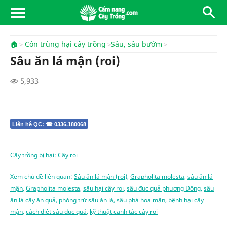
🏠
Côn trùng hại cây trồng
Sâu, sâu bướm
Sâu ăn lá mận (roi)
5,933
Liên hệ QC: ☎ 0336.180068
Cây trồng bị hại:
Cây roi
Xem chủ đề liên quan:
Sâu ăn lá mận (roi)
,
Grapholita molesta
,
sâu ăn lá
mận
,
Grapholita molesta
,
sâu hại cây roi
,
sâu đục quả phương Đông
,
sâu
ăn lá cây ăn quả
,
phòng trừ sâu ăn lá
,
sâu phá hoa mận
,
bệnh hại cây
mận
,
cách diệt sâu đục quả
,
kỹ thuật canh tác cây roi