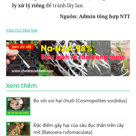
ly xử lý riêng
để tránh lây lan.
Nguồn: Admin tổng hợp NTT
Villa FLC Sầm Sơn
Ad by CNCT
Xem thêm
Bọ vòi voi hại chuối (Cosmopolites sordidus)
Đặc điểm gây hại của sâu đục thân trên cây
mít (Batocera rufomaculata)