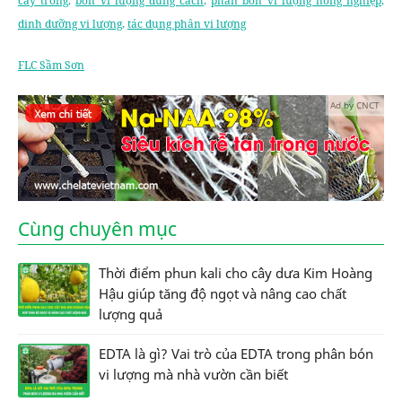
cây trồng
,
bón vi lượng đúng cách
,
phân bón vi lượng nông nghiệp
,
dinh dưỡng vi lượng
,
tác dụng phân vi lượng
FLC Sầm Sơn
Ad by CNCT
Cùng chuyên mục
Thời điểm phun kali cho cây dưa Kim Hoàng
Hậu giúp tăng độ ngọt và nâng cao chất
lượng quả
EDTA là gì? Vai trò của EDTA trong phân bón
vi lượng mà nhà vườn cần biết