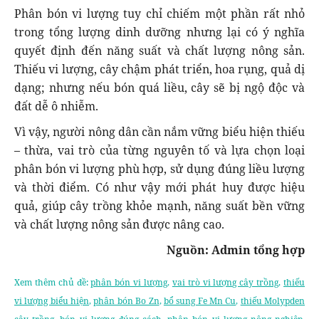
Phân bón vi lượng tuy chỉ chiếm một phần rất nhỏ
trong tổng lượng dinh dưỡng nhưng lại có ý nghĩa
quyết định đến năng suất và chất lượng nông sản.
Thiếu vi lượng, cây chậm phát triển, hoa rụng, quả dị
dạng; nhưng nếu bón quá liều, cây sẽ bị ngộ độc và
đất dễ ô nhiễm.
Vì vậy, người nông dân cần nắm vững biểu hiện thiếu
– thừa, vai trò của từng nguyên tố và lựa chọn loại
phân bón vi lượng phù hợp, sử dụng đúng liều lượng
và thời điểm. Có như vậy mới phát huy được hiệu
quả, giúp cây trồng khỏe mạnh, năng suất bền vững
và chất lượng nông sản được nâng cao.
Nguồn: Admin tổng hợp
Xem thêm chủ đề:
phân bón vi lượng
,
vai trò vi lượng cây trồng
,
thiếu
vi lượng biểu hiện
,
phân bón Bo Zn
,
bổ sung Fe Mn Cu
,
thiếu Molypden