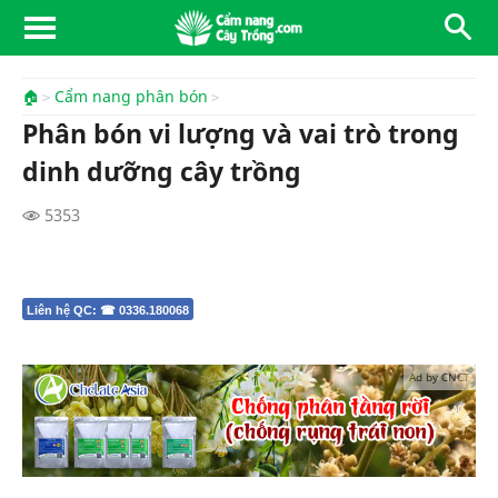
🏠
Cẩm nang phân bón
Phân bón vi lượng và vai trò trong
dinh dưỡng cây trồng
5353
Liên hệ QC: ☎ 0336.180068
Ad by CNCT