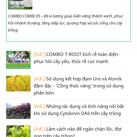
COMBO COMBI 05 – Bộ vi lượng giúp biến vàng thành xanh, phục
hồi nhanh lá vàng, tăng diệp lục, quang hợp và sức sống cho cây
trồng.
[Adl.]
COMBO T-ROOT kích rễ toàn diện -
phục hồi cây yếu, thúc rễ cực mạnh
[Adl.]
Sử dụng kết hợp đạm Ure và Atonik
đậm đặc - 'Công thức vàng' trong sử dụng
phân bón
[Adl.]
Những tác dụng và tính năng nổi bật
khi sử dụng Cytokinin DA6 trên cây trồng
[Adl.]
Làm cách nào để ngăn chặn lộc, đọt
non trên cây trồng?