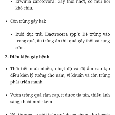
Erwinia carotovora: Gây thối nhớt, có mùi hôi
khó chịu.
Côn trùng gây hại:
Ruồi đục trái (Bactrocera spp.): Đẻ trứng vào
trong quả, ấu trùng ăn thịt quả gây thối và rụng
sớm.
2. Điều kiện gây bệnh
Thời tiết mưa nhiều, nhiệt độ và độ ẩm cao tạo
điều kiện lý tưởng cho nấm, vi khuẩn và côn trùng
phát triển mạnh.
Vườn trồng quá rậm rạp, ít được tỉa tán, thiếu ánh
sáng, thoát nước kém.
Vết thương cơ giới trên quả do va chạm, thu hoạch