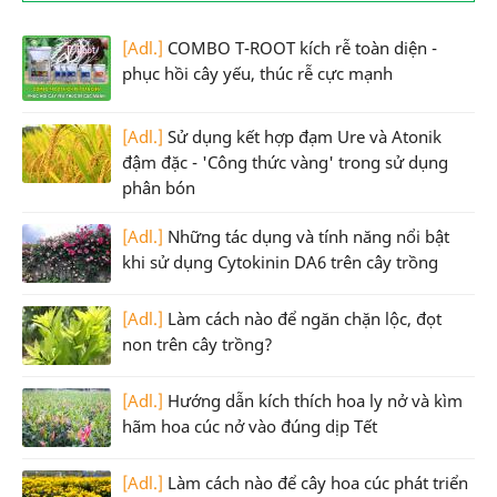
[Adl.]
COMBO T-ROOT kích rễ toàn diện -
phục hồi cây yếu, thúc rễ cực mạnh
[Adl.]
Sử dụng kết hợp đạm Ure và Atonik
đậm đặc - 'Công thức vàng' trong sử dụng
phân bón
[Adl.]
Những tác dụng và tính năng nổi bật
khi sử dụng Cytokinin DA6 trên cây trồng
[Adl.]
Làm cách nào để ngăn chặn lộc, đọt
non trên cây trồng?
[Adl.]
Hướng dẫn kích thích hoa ly nở và kìm
hãm hoa cúc nở vào đúng dịp Tết
[Adl.]
Làm cách nào để cây hoa cúc phát triển