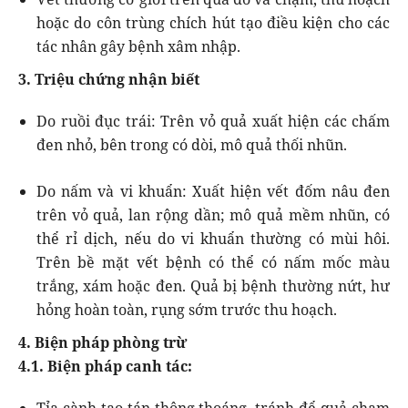
hoặc do côn trùng chích hút tạo điều kiện cho các
tác nhân gây bệnh xâm nhập.
3. Triệu chứng nhận biết
Do ruồi đục trái: Trên vỏ quả xuất hiện các chấm
đen nhỏ, bên trong có dòi, mô quả thối nhũn.
Do nấm và vi khuẩn: Xuất hiện vết đốm nâu đen
trên vỏ quả, lan rộng dần; mô quả mềm nhũn, có
thể rỉ dịch, nếu do vi khuẩn thường có mùi hôi.
Trên bề mặt vết bệnh có thể có nấm mốc màu
trắng, xám hoặc đen. Quả bị bệnh thường nứt, hư
hỏng hoàn toàn, rụng sớm trước thu hoạch.
4. Biện pháp phòng trừ
4.1. Biện pháp canh tác:
Tỉa cành tạo tán thông thoáng, tránh để quả chạm