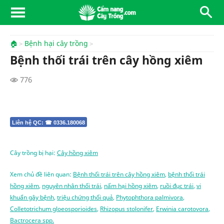
🏠
Bệnh hại cây trồng
Bệnh thối trái trên cây hồng xiêm
776
Liên hệ QC: ☎ 0336.180068
Cây trồng bị hại:
Cây hồng xiêm
Xem chủ đề liên quan:
Bệnh thối trái trên cây hồng xiêm
,
bệnh thối trái
hồng xiêm
,
nguyên nhân thối trái
,
nấm hại hồng xiêm
,
ruồi đục trái
,
vi
khuẩn gây bệnh
,
triệu chứng thối quả
,
Phytophthora palmivora
,
Colletotrichum gloeosporioides
,
Rhizopus stolonifer
,
Erwinia carotovora
,
Bactrocera spp.