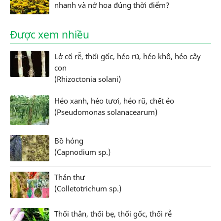
nhanh và nở hoa đúng thời điểm?
Được xem nhiều
Lở cổ rễ, thối gốc, héo rũ, héo khô, héo cây
con
(Rhizoctonia solani)
Héo xanh, héo tươi, héo rũ, chết ẻo
(Pseudomonas solanacearum)
Bồ hóng
(Capnodium sp.)
Thán thư
(Colletotrichum sp.)
Thối thân, thối bẹ, thối gốc, thối rễ