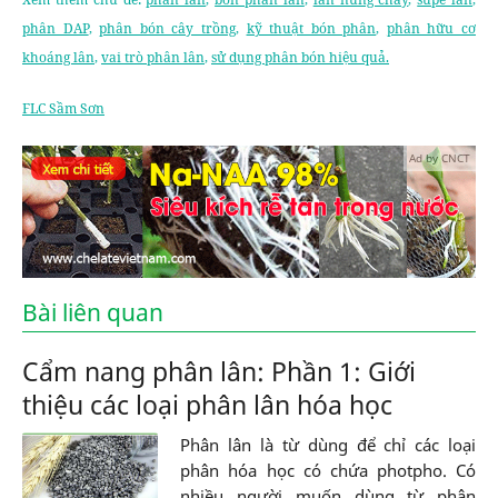
phân DAP
,
phân bón cây trồng
,
kỹ thuật bón phân
,
phân hữu cơ
khoáng lân
,
vai trò phân lân
,
sử dụng phân bón hiệu quả.
FLC Sầm Sơn
Ad by CNCT
Bài liên quan
Cẩm nang phân lân: Phần 1: Giới
thiệu các loại phân lân hóa học
Phân lân là từ dùng để chỉ các loại
phân hóa học có chứa photpho. Có
nhiều người muốn dùng từ phân