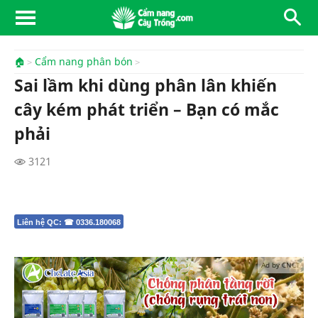
🏠
Cẩm nang phân bón
Sai lầm khi dùng phân lân khiến
cây kém phát triển – Bạn có mắc
phải
3121
Liên hệ QC: ☎ 0336.180068
Ad by CNCT