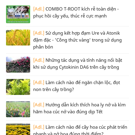
[Adl.]
COMBO T-ROOT kích rễ toàn diện -
phục hồi cây yếu, thúc rễ cực mạnh
[Adl.]
Sử dụng kết hợp đạm Ure và Atonik
đậm đặc - 'Công thức vàng' trong sử dụng
phân bón
[Adl.]
Những tác dụng và tính năng nổi bật
khi sử dụng Cytokinin DA6 trên cây trồng
[Adl.]
Làm cách nào để ngăn chặn lộc, đọt
non trên cây trồng?
[Adl.]
Hướng dẫn kích thích hoa ly nở và kìm
hãm hoa cúc nở vào đúng dịp Tết
[Adl.]
Làm cách nào để cây hoa cúc phát triển
nhanh và nở hoa đúng thời điểm?