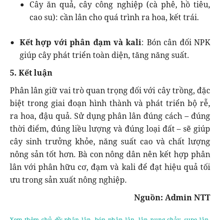
Cây ăn quả, cây công nghiệp (cà phê, hồ tiêu,
cao su): cần lân cho quá trình ra hoa, kết trái.
Kết hợp với phân đạm và kali
: Bón cân đối NPK
giúp cây phát triển toàn diện, tăng năng suất.
5. Kết luận
Phân lân giữ vai trò quan trọng đối với cây trồng, đặc
biệt trong giai đoạn hình thành và phát triển bộ rễ,
ra hoa, đậu quả. Sử dụng phân lân đúng cách – đúng
thời điểm, đúng liều lượng và đúng loại đất – sẽ giúp
cây sinh trưởng khỏe, năng suất cao và chất lượng
nông sản tốt hơn. Bà con nông dân nên kết hợp phân
lân với phân hữu cơ, đạm và kali để đạt hiệu quả tối
ưu trong sản xuất nông nghiệp.
Nguồn: Admin NTT
Xem thêm chủ đề:
phân lân
,
bón phân lân
,
lân nung chảy
,
supe lân
,